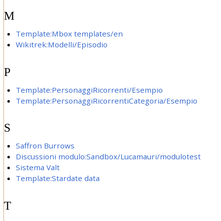
M
Template:Mbox templates/en
Wikitrek:Modelli/Episodio
P
Template:PersonaggiRicorrenti/Esempio
Template:PersonaggiRicorrentiCategoria/Esempio
S
Saffron Burrows
Discussioni modulo:Sandbox/Lucamauri/modulotest
Sistema Valt
Template:Stardate data
T