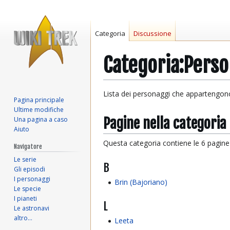
Categoria
Discussione
Categoria
:
Perso
Vai
Vai
Lista dei personaggi che appartengon
Pagina principale
alla
alla
Ultime modifiche
navigazione
ricerca
Pagine nella categoria
Una pagina a caso
Aiuto
Questa categoria contiene le 6 pagine i
Navigatore
Le serie
B
Gli episodi
I personaggi
Brin (Bajoriano)
Le specie
I pianeti
L
Le astronavi
altro…
Leeta