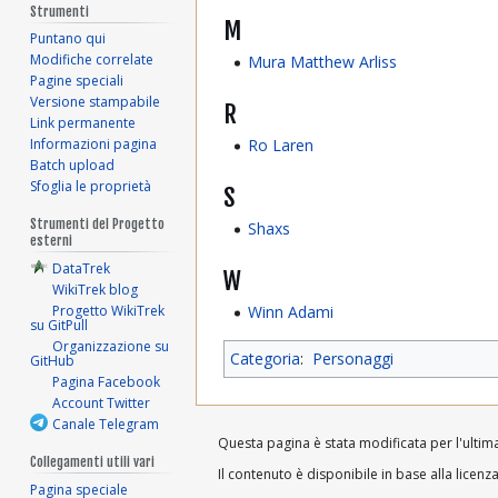
Strumenti
M
Puntano qui
Modifiche correlate
Mura Matthew Arliss
Pagine speciali
Versione stampabile
R
Link permanente
Ro Laren
Informazioni pagina
Batch upload
Sfoglia le proprietà
S
Strumenti del Progetto
Shaxs
esterni
DataTrek
W
WikiTrek blog
Winn Adami
Progetto WikiTrek
su GitPull
Organizzazione su
Categoria
:
Personaggi
GitHub
Pagina Facebook
Account Twitter
Canale Telegram
Questa pagina è stata modificata per l'ultima
Collegamenti utili vari
Il contenuto è disponibile in base alla licenz
Pagina speciale