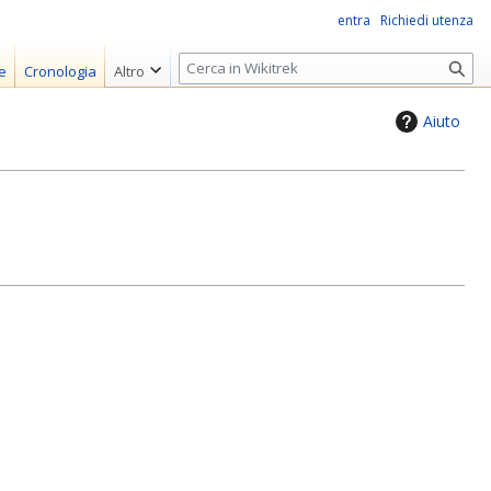
entra
Richiedi utenza
R
e
Cronologia
Altro
i
c
Aiuto
e
r
c
a