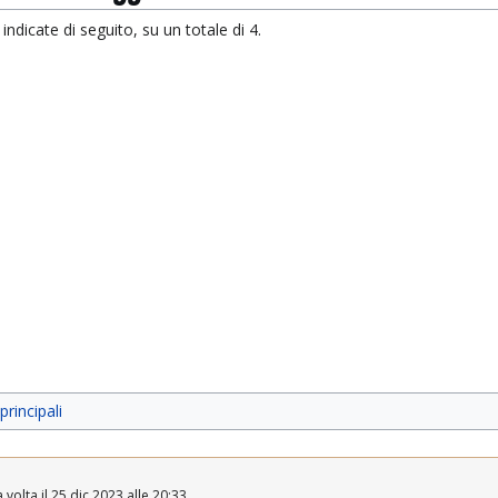
ndicate di seguito, su un totale di 4.
rincipali
volta il 25 dic 2023 alle 20:33.