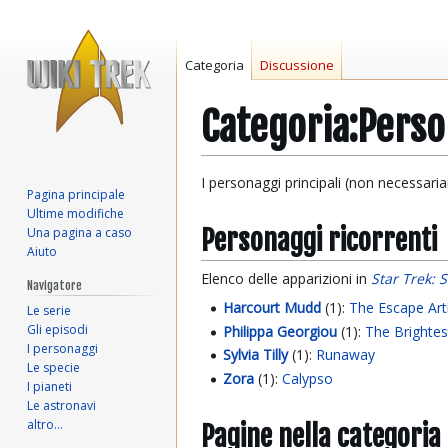
Categoria
Discussione
Categoria
:
Perso
Vai
Vai
I personaggi principali (non necessari
Pagina principale
alla
alla
Ultime modifiche
navigazione
ricerca
Personaggi ricorrenti
Una pagina a caso
Aiuto
Elenco delle apparizioni in
Star Trek: 
Navigatore
Harcourt Mudd
(1):
The Escape Art
Le serie
Gli episodi
Philippa Georgiou
(1):
The Brightes
I personaggi
Sylvia Tilly
(1):
Runaway
Le specie
Zora
(1):
Calypso
I pianeti
Le astronavi
altro…
Pagine nella categoria