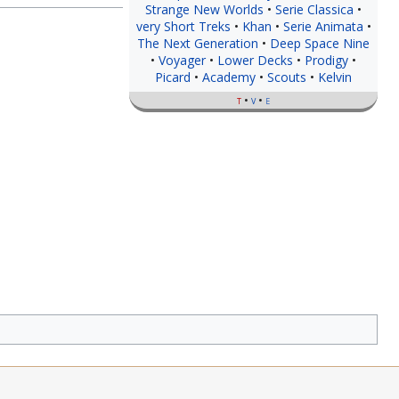
Strange New Worlds
Serie Classica
very Short Treks
Khan
Serie Animata
The Next Generation
Deep Space Nine
Voyager
Lower Decks
Prodigy
Picard
Academy
Scouts
Kelvin
t
v
e