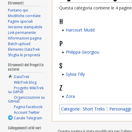
Strumenti
Questa categoria contiene le 4 pagine i
Puntano qui
Modifiche correlate
H
Pagine speciali
Versione stampabile
Harcourt Mudd
Link permanente
Informazioni pagina
P
Batch upload
Elemento DataTrek
Philippa Georgiou
Sfoglia le proprietà
S
Strumenti del Progetto
esterni
Sylvia Tilly
DataTrek
WikiTrek blog
Z
Progetto WikiTrek
su GitPull
Zora
Organizzazione su
GitHub
Pagina Facebook
Categorie
:
Short Treks
Personaggi p
Account Twitter
Canale Telegram
Collegamenti utili vari
Questa pagina è stata modificata per l'ultima 