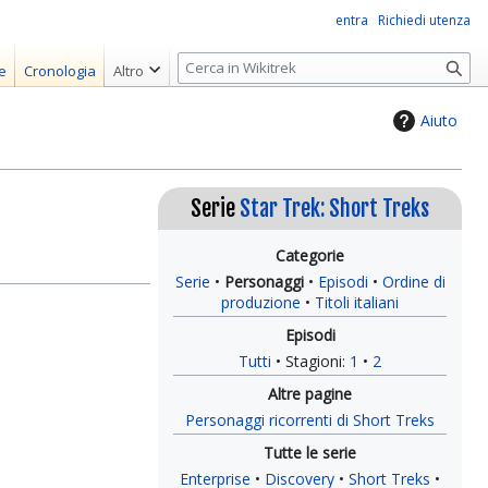
entra
Richiedi utenza
R
e
Cronologia
Altro
i
c
Aiuto
e
r
c
Serie
Star Trek: Short Treks
a
Serie
Personaggi
Episodi
Ordine di
produzione
Titoli italiani
Tutti
Stagioni:
1
2
Personaggi ricorrenti di Short Treks
Enterprise
Discovery
Short Treks