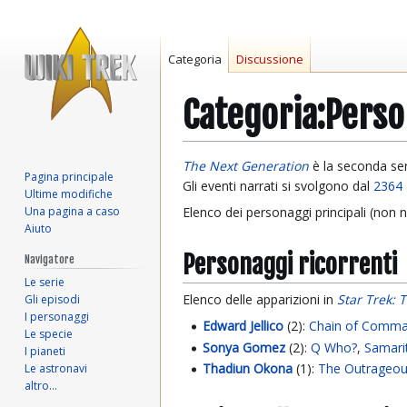
Categoria
Discussione
Categoria
:
Perso
Vai
Vai
The Next Generation
è la seconda ser
Pagina principale
alla
alla
Gli eventi narrati si svolgono dal
2364
Ultime modifiche
navigazione
ricerca
Una pagina a caso
Elenco dei personaggi principali (non
Aiuto
Personaggi ricorrenti
Navigatore
Le serie
Elenco delle apparizioni in
Star Trek: 
Gli episodi
I personaggi
Edward Jellico
(2):
Chain of Comman
Le specie
Sonya Gomez
(2):
Q Who?
,
Samari
I pianeti
Thadiun Okona
(1):
The Outrageo
Le astronavi
altro…