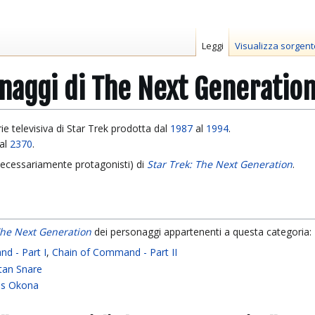
Leggi
Visualizza sorgent
naggi di The Next Generatio
ie televisiva di Star Trek prodotta dal
1987
al
1994
.
al
2370
.
 necessariamente protagonisti) di
Star Trek: The Next Generation
.
The Next Generation
dei personaggi appartenenti a questa categoria:
d - Part I
,
Chain of Command - Part II
tan Snare
us Okona