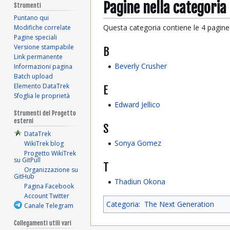
Pagine nella categoria
Strumenti
Puntano qui
Questa categoria contiene le 4 pagine i
Modifiche correlate
Pagine speciali
Versione stampabile
B
Link permanente
Beverly Crusher
Informazioni pagina
Batch upload
Elemento DataTrek
E
Sfoglia le proprietà
Edward Jellico
Strumenti del Progetto
esterni
S
DataTrek
Sonya Gomez
WikiTrek blog
Progetto WikiTrek
su GitPull
T
Organizzazione su
GitHub
Thadiun Okona
Pagina Facebook
Account Twitter
Categoria
:
The Next Generation
Canale Telegram
Collegamenti utili vari