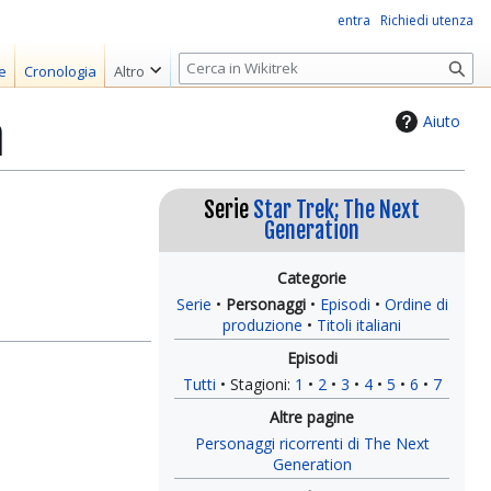
entra
Richiedi utenza
R
e
Cronologia
Altro
i
c
Aiuto
n
e
r
c
Serie
Star Trek: The Next
a
Generation
Serie
Personaggi
Episodi
Ordine di
produzione
Titoli italiani
Tutti
Stagioni:
1
2
3
4
5
6
7
Personaggi ricorrenti di The Next
Generation