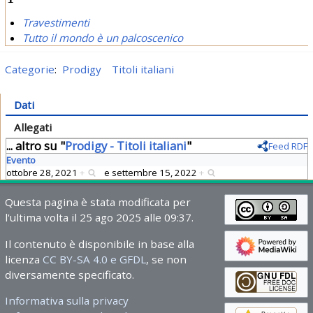
Travestimenti
Tutto il mondo è un palcoscenico
Categorie
:
Prodigy
Titoli italiani
Dati
Allegati
... altro su "
Prodigy - Titoli italiani
"
Feed RDF
Evento
ottobre 28, 2021
+
e
settembre 15, 2022
+
Questa pagina è stata modificata per
l'ultima volta il 25 ago 2025 alle 09:37.
Il contenuto è disponibile in base alla
licenza
CC BY-SA 4.0 e GFDL
, se non
diversamente specificato.
Informativa sulla privacy