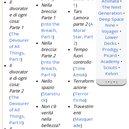
Animata
Il
Nella
1
)
The Next
divorator
breccia:
Tars
Generation
e di ogni
Parte 1
Lamora
Deep Space
cosa:
(
Into the
parte 2
(
A
Nine
Parte 1
Breach,
Moral
Voyager
(
The
Part I
)
Star, Part
Lower
Devourer
Nella
2
)
Decks
of All
breccia:
Tempo
Prodigy
Things,
Picard
Parte 2
fuori
Part I
)
Academy
(
Into the
controllo
Il
Scouts
Breach,
(
Time
divorator
Kelvin
Part II
)
Amok
)
e di ogni
Nello
Terraform
t
v
e
cosa:
spazio
azione
Parte 2
(
Starstru
(
Terror
(
The
ck
)
Firma
)
Devourer
Non c'è
Travestim
of All
verità
enti
Things,
nella
(
Masquer
Part II
)
bellezza?
ade
)
Il