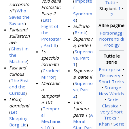
volo della
(
Imposte
Tutti
soccorrito
Protostar:
r
Stagioni:
1
ri?
(
Who
Parte 2
Syndrom
2
Saves the
(
Last
e
)
Saviors
)
Flight of
Sull'orlo
Fantasmi
the
(
Brink
)
Personaggi
sull'astron
ricorrenti di
Protostar
Supernov
ave
Prodigy
, Part II
)
a, parte I
(
Ghost in
Lo
(
Superno
the
specchio
va, Part
Machine
)
incrinato
1
)
Fast and
Enterprise
(
Cracked
Supernov
curious
Discovery
Mirror
)
a, parte II
(
The Fast
Short Treks
Meccanic
(
Superno
and the
Strange
a
va, Part
Curious
)
New Worlds
temporal
2
)
I Borg
Serie
e 101
Tars
dormienti
Classica
(
Tempor
Lamora
very Short
(
Let
al
parte 1
(
A
Treks
Sleeping
Mechanic
Moral
Khan
Serie
Borg Lie
)
s 101
)
Star, Part