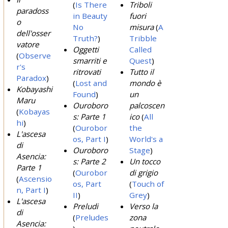
(
Is There
Triboli
paradoss
in Beauty
fuori
o
No
misura
(
A
dell'osser
Truth?
)
Tribble
vatore
Oggetti
Called
(
Observe
smarriti e
Quest
)
r's
ritrovati
Tutto il
Paradox
)
(
Lost and
mondo è
Kobayashi
Found
)
un
Maru
Ouroboro
palcoscen
(
Kobayas
s: Parte 1
ico
(
All
hi
)
(
Ourobor
the
L'ascesa
os, Part I
)
World's a
di
Ouroboro
Stage
)
Asencia:
s: Parte 2
Un tocco
Parte 1
(
Ourobor
di grigio
(
Ascensio
os, Part
(
Touch of
n, Part I
)
II
)
Grey
)
L'ascesa
Preludi
Verso la
di
(
Preludes
zona
Asencia: