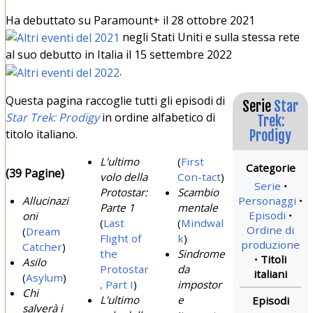
Ha debuttato su Paramount+ il
28 ottobre 2021
negli Stati Uniti e sulla stessa rete
al suo debutto in Italia il
15 settembre 2022
.
Questa pagina raccoglie tutti gli episodi di
Serie
Star
Star Trek: Prodigy
in ordine alfabetico di
Trek:
titolo italiano.
Prodigy
L'ultimo
(
First
(39 Pagine)
volo della
Con-tact
)
Serie
Protostar:
Scambio
Personaggi
Allucinazi
Parte 1
mentale
Episodi
oni
(
Last
(
Mindwal
Ordine di
(
Dream
Flight of
k
)
produzione
Catcher
)
the
Sindrome
Titoli
Asilo
Protostar
da
italiani
(
Asylum
)
, Part I
)
impostor
Chi
L'ultimo
e
salverà i