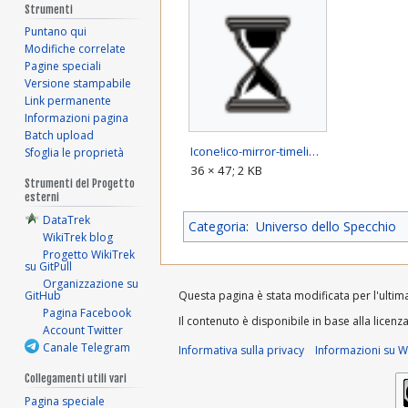
Strumenti
Puntano qui
Modifiche correlate
Pagine speciali
Versione stampabile
Link permanente
Informazioni pagina
Batch upload
Icone!ico-mirror-timeline.png
Sfoglia le proprietà
36 × 47; 2 KB
Strumenti del Progetto
esterni
DataTrek
Categoria
:
Universo dello Specchio
WikiTrek blog
Progetto WikiTrek
su GitPull
Organizzazione su
GitHub
Questa pagina è stata modificata per l'ultima 
Pagina Facebook
Il contenuto è disponibile in base alla licenz
Account Twitter
Canale Telegram
Informativa sulla privacy
Informazioni su Wi
Collegamenti utili vari
Pagina speciale