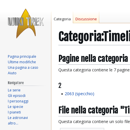
Categoria
Discussione
Categoria
:
Timel
Vai
Vai
Pagine nella categoria
Pagina principale
Ultime modifiche
alla
alla
Una pagina a caso
navigazione
ricerca
Questa categoria contiene le 7 pagine i
Aiuto
Navigatore
2
Le serie
2063 (specchio)
Gli episodi
I personaggi
Le specie
File nella categoria "T
I pianeti
Le astronavi
Questa categoria contiene un solo file,
altro…