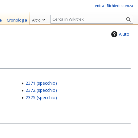
entra
Richiedi utenza
R
e
Cronologia
Altro
i
c
Aiuto
e
r
c
a
2371 (specchio)
2372 (specchio)
2375 (specchio)