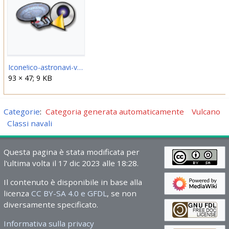
Icone!ico-astronavi-vulcano-suurok.png
93 × 47; 9 KB
Categorie
:
Categoria generata automaticamente
Vulcano
Classi navali
Questa pagina è stata modificata per
l'ultima volta il 17 dic 2023 alle 18:28.
Il contenuto è disponibile in base alla
licenza
CC BY-SA 4.0 e GFDL
, se non
diversamente specificato.
Informativa sulla privacy