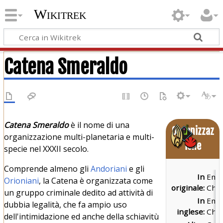
Wikitrek
Catena Smeraldo
Catena Smeraldo
è il nome di una
Organizzaz
organizzazione multi-planetaria e multi-
ione
specie nel XXXII secolo.
Comprende almeno gli
Andoriani
e gli
In
Eme
Orioniani
, la Catena è organizzata come
originale:
Cha
un gruppo criminale dedito ad attività di
In
Eme
dubbia legalità, che fa ampio uso
inglese:
Cha
dell'intimidazione ed anche della schiavitù