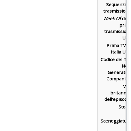
Sequenza d
trasmissione
Week Of
dell
prim
trasmission
USA
Prima TV s
Italia Uno
Codice del Th
Nex
Generatio
Companion
VH
britannic
dell'episodio
Storia
Sceneggiatura