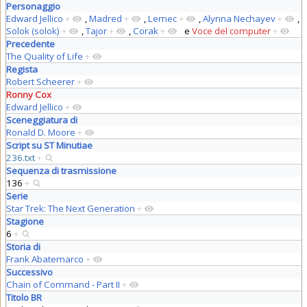
Personaggio
Edward Jellico
+
,
Madred
+
,
Lemec
+
,
Alynna Nechayev
+
,
Solok (solok)
+
,
Tajor
+
,
Corak
+
e
Voce del computer
+
Precedente
The Quality of Life
+
Regista
Robert Scheerer
+
Ronny Cox
Edward Jellico
+
Sceneggiatura di
Ronald D. Moore
+
Script su ST Minutiae
236.txt
+
Sequenza di trasmissione
136
+
Serie
Star Trek: The Next Generation
+
Stagione
6
+
Storia di
Frank Abatemarco
+
Successivo
Chain of Command - Part II
+
Titolo BR