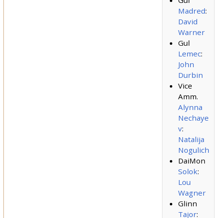
Gul
Madred
:
David
Warner
Gul
Lemec
:
John
Durbin
Vice
Amm.
Alynna
Nechaye
v
:
Natalija
Nogulich
DaiMon
Solok
:
Lou
Wagner
Glinn
Tajor
: