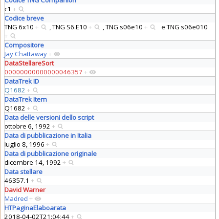
c1
+
Codice breve
TNG 6x10
+
,
TNG S6.E10
+
,
TNG s06e10
+
e
TNG s06e010
+
Compositore
Jay Chattaway
+
DataStellareSort
00000000000000046357
+
DataTrek ID
Q1682
+
DataTrek Item
Q1682
+
Data delle versioni dello script
ottobre 6, 1992
+
Data di pubblicazione in Italia
luglio 8, 1996
+
Data di pubblicazione originale
dicembre 14, 1992
+
Data stellare
46357.1
+
David Warner
Madred
+
HTPaginaElaboarata
2018-04-02T21:04:44
+