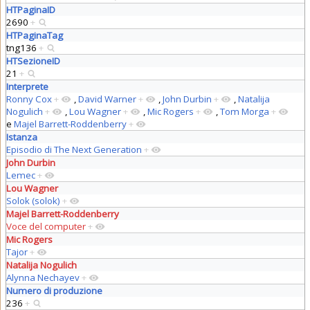
HTPaginaID
2690
+
HTPaginaTag
tng136
+
HTSezioneID
21
+
Interprete
Ronny Cox
+
,
David Warner
+
,
John Durbin
+
,
Natalija
Nogulich
+
,
Lou Wagner
+
,
Mic Rogers
+
,
Tom Morga
+
e
Majel Barrett-Roddenberry
+
Istanza
Episodio di The Next Generation
+
John Durbin
Lemec
+
Lou Wagner
Solok (solok)
+
Majel Barrett-Roddenberry
Voce del computer
+
Mic Rogers
Tajor
+
Natalija Nogulich
Alynna Nechayev
+
Numero di produzione
236
+