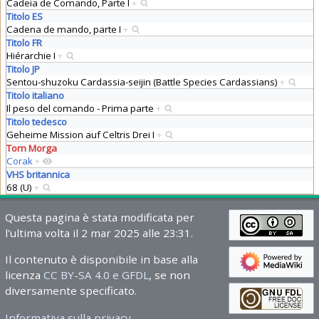
Cadeia de Comando, Parte I
+
Titolo ES
Cadena de mando, parte I
+
Titolo FR
Hiérarchie I
+
Titolo JP
Sentou-shuzoku Cardassia-seijin (Battle Species Cardassians)
+
Titolo italiano
Il peso del comando - Prima parte
+
Titolo tedesco
Geheime Mission auf Celtris Drei I
+
Tom Morga
Corak
+
VHS britannica
68 (U)
+
Questa pagina è stata modificata per
l'ultima volta il 2 mar 2025 alle 23:31.
Il contenuto è disponibile in base alla
licenza
CC BY-SA 4.0 e GFDL
, se non
diversamente specificato.
Informativa sulla privacy