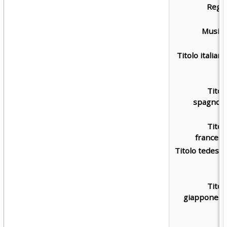
Regia
Musica
Titolo italiano
Titol
spagnolo
Titol
francese
Titolo tedesco
Titol
giapponese