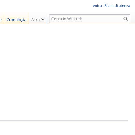
entra
Richiedi utenza
R
e
Cronologia
Altro
i
c
e
r
c
a