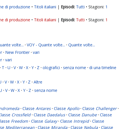
ne di produzione
Titoli italiani
|
Tutti
Stagioni:
1
ne di produzione
Titoli italiani
|
Tutti
Stagioni:
1
ante volte...
·
VOY - Quante volte...
·
Quante volte...
r
·
New Frontier
·
vari
r
·
vari
·
T
·
U
·
V
·
W
·
X
·
Y
·
Z
·
olografici
·
senza nome
·
di una timeline
U
·
V
·
W
·
X
·
Y
·
Z
·
Altre
U
·
V
·
W
·
X
·
Y
·
Z
·
senza nome
ndromeda
·
Classe
Antares
·
Classe
Apollo
·
Classe
Challenger
·
Classe
Crossfield
·
Classe
Daedalus
·
Classe
Danube
·
Classe
lasse
Freedom
·
Classe
Galaxy
·
Classe
Intrepid
·
Classe
sse
Mediterranean
·
Classe
Miranda
·
Classe
Nebula
·
Classe