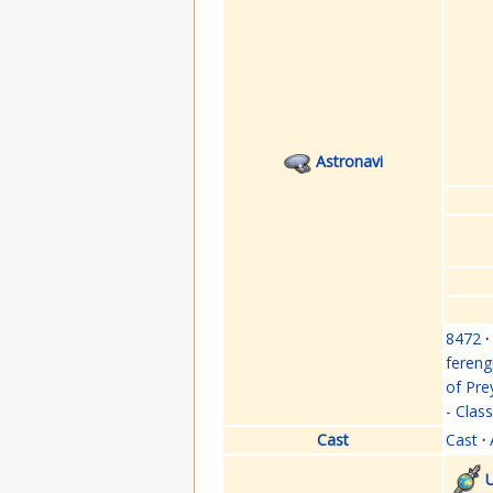
Astronavi
8472
·
fereng
of Pre
- Clas
Cast
Cast
·
U