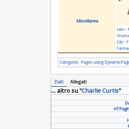
Miscellanea
Libri
·
Strume
Cibi
·
F
Farmac
Categorie
:
Pages using DynamicPageL
Dati
Allegati
... altro su "
Charlie Curtis
"
Da
HTPagin
H