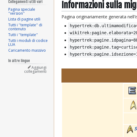
Collegamenti utili vari
Informazioni sulla mi
Pagina speciale
''version''
Pagina originariamente generata nell'
Lista di pagine utili
Tutti i ''template'' di
hypertrek:db.ultimamodifica
contenuto
wikitrek:pagine.elaborata=
2
Tutti i ''template''
hypertrek:pagine.idpagina=8
Tutti i moduli di codice
LUA
hypertrek:pagine.tag=curtis
Caricamento massivo
hypertrek:pagine.idsezione=
In altre lingue
Aggiungi
collegamenti
S