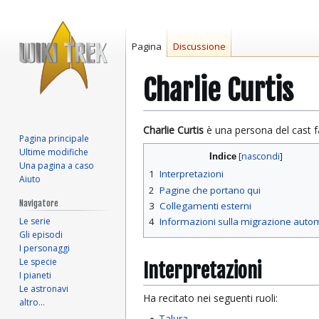
Pagina
Discussione
Charlie Curtis
Vai
Vai
Charlie Curtis
è una persona del cast f
Pagina principale
alla
alla
Ultime modifiche
Indice
navigazione
ricerca
Una pagina a caso
1
Interpretazioni
Aiuto
2
Pagine che portano qui
Navigatore
3
Collegamenti esterni
Le serie
4
Informazioni sulla migrazione auto
Gli episodi
I personaggi
Le specie
Interpretazioni
I pianeti
Le astronavi
Ha recitato nei seguenti ruoli:
altro…
Talura