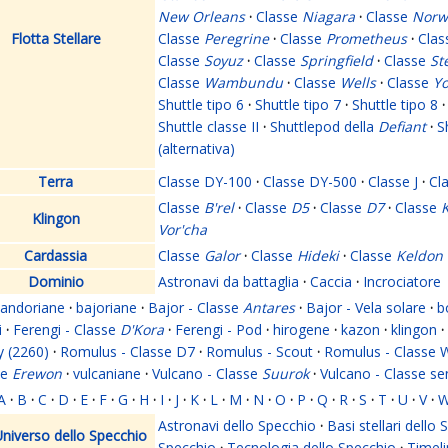
New Orleans
·
Classe
Niagara
·
Classe
Norw
Flotta Stellare
Classe
Peregrine
·
Classe
Prometheus
·
Cla
Classe
Soyuz
·
Classe
Springfield
·
Classe
St
Classe
Wambundu
·
Classe
Wells
·
Classe
Yo
Shuttle tipo 6
·
Shuttle tipo 7
·
Shuttle tipo 8
·
Shuttle classe II
·
Shuttlepod della
Defiant
·
S
(alternativa)
Terra
Classe DY-100
·
Classe DY-500
·
Classe J
·
Cl
Classe
B'rel
·
Classe
D5
·
Classe
D7
·
Classe
K
Klingon
Vor'cha
Cardassia
Classe
Galor
·
Classe
Hideki
·
Classe
Keldon
Dominio
Astronavi da battaglia
·
Caccia
·
Incrociatore
andoriane
·
bajoriane
·
Bajor - Classe
Antares
·
Bajor - Vela solare
·
b
i
·
Ferengi - Classe
D'Kora
·
Ferengi - Pod
·
hirogene
·
kazon
·
klingon
·
y (2260)
·
Romulus - Classe D7
·
Romulus - Scout
·
Romulus - Classe 
se
Erewon
·
vulcaniane
·
Vulcano - Classe
Suurok
·
Vulcano - Classe s
A
·
B
·
C
·
D
·
E
·
F
·
G
·
H
·
I
·
J
·
K
·
L
·
M
·
N
·
O
·
P
·
Q
·
R
·
S
·
T
·
U
·
V
·
Astronavi dello Specchio
·
Basi stellari dello
niverso dello Specchio
Specchio
·
Tecnologia dello Specchio
·
Timeli