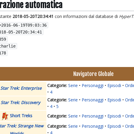
grazione automatica
istante
2018-05-20T20:34:41
con informazioni dal database di
HyperT
=
2016-06-19T09:03:36
018-05-20T20:34:41
859
charlie
178
Navigatore Globale
Serie
Personaggi
Episodi
Ordi
Star Trek: Enterprise
4
Serie
Personaggi
Episodi
Ordi
Star Trek: Discovery
4
5
Short Treks
Serie
Personaggi
Episodi
Ordi
tar Trek: Strange New
Serie
Personaggi
Episodi
Ordi
4
Worlds