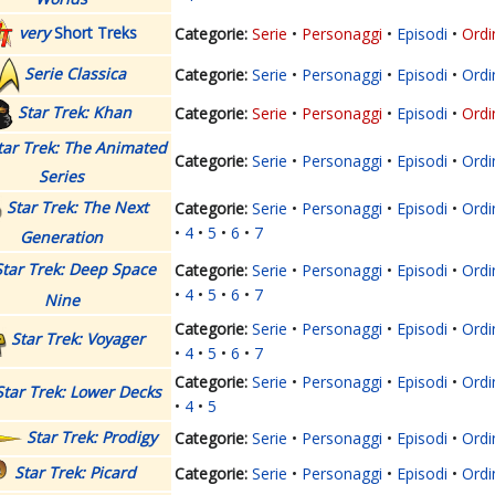
very
Short Treks
Serie
Personaggi
Episodi
Ordi
Serie Classica
Serie
Personaggi
Episodi
Ordi
Star Trek: Khan
Serie
Personaggi
Episodi
Ordi
tar Trek: The Animated
Serie
Personaggi
Episodi
Ordi
Series
Star Trek: The Next
Serie
Personaggi
Episodi
Ordi
4
5
6
7
Generation
Star Trek: Deep Space
Serie
Personaggi
Episodi
Ordi
4
5
6
7
Nine
Serie
Personaggi
Episodi
Ordi
Star Trek: Voyager
4
5
6
7
Serie
Personaggi
Episodi
Ordi
Star Trek: Lower Decks
4
5
Star Trek: Prodigy
Serie
Personaggi
Episodi
Ordi
Star Trek: Picard
Serie
Personaggi
Episodi
Ordi