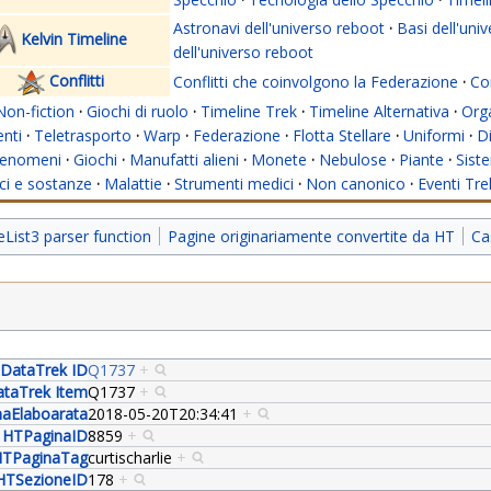
Astronavi dell'universo reboot
·
Basi dell'uni
Kelvin Timeline
dell'universo reboot
Conflitti
Conflitti che coinvolgono la Federazione
·
Con
Non-fiction
·
Giochi di ruolo
·
Timeline Trek
·
Timeline Alternativa
·
Org
nti
·
Teletrasporto
·
Warp
·
Federazione
·
Flotta Stellare
·
Uniformi
·
Di
enomeni
·
Giochi
·
Manufatti alieni
·
Monete
·
Nebulose
·
Piante
·
Siste
i e sostanze
·
Malattie
·
Strumenti medici
·
Non canonico
·
Eventi Tre
ist3 parser function
Pagine originariamente convertite da HT
Ca
DataTrek ID
Q1737
+
taTrek Item
Q1737
+
aElaboarata
2018-05-20T20:34:41
+
HTPaginaID
8859
+
TPaginaTag
curtischarlie
+
HTSezioneID
178
+