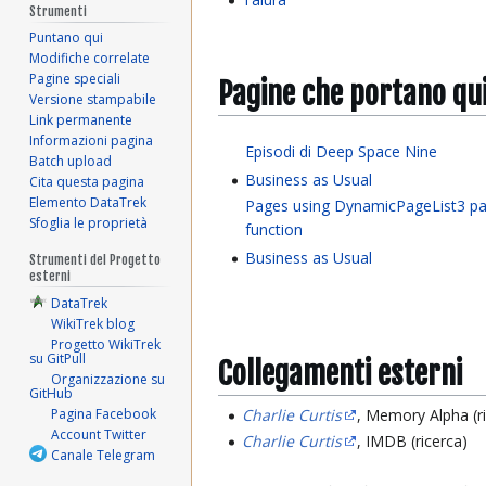
Strumenti
Puntano qui
Modifiche correlate
Pagine speciali
Pagine che portano qu
Versione stampabile
Link permanente
Informazioni pagina
Episodi di Deep Space Nine
Batch upload
Business as Usual
Cita questa pagina
Elemento DataTrek
Pages using DynamicPageList3 pa
Sfoglia le proprietà
function
Business as Usual
Strumenti del Progetto
esterni
DataTrek
WikiTrek blog
Progetto WikiTrek
su GitPull
Collegamenti esterni
Organizzazione su
GitHub
Pagina Facebook
Charlie Curtis
, Memory Alpha (r
Account Twitter
Charlie Curtis
, IMDB (ricerca)
Canale Telegram