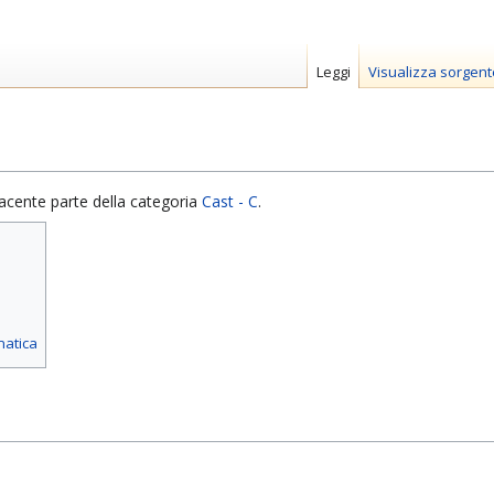
Leggi
Visualizza sorgent
acente parte della categoria
Cast - C
.
matica