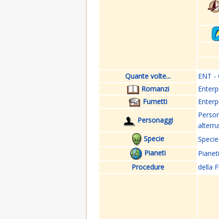
Quante volte...
ENT - 
Romanzi
Enterp
Fumetti
Enterp
Perso
Personaggi
altern
Specie
Specie
Pianeti
Pianet
Procedure
della F