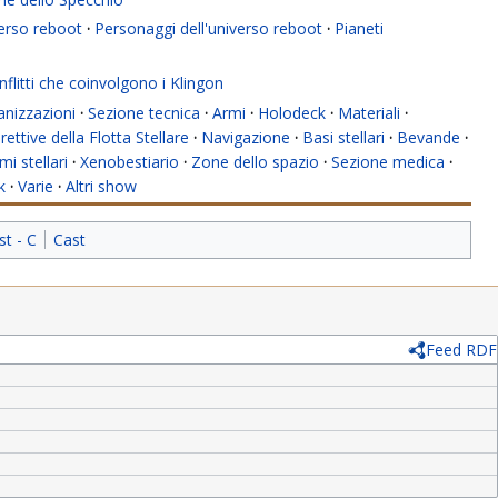
verso reboot
·
Personaggi dell'universo reboot
·
Pianeti
flitti che coinvolgono i Klingon
anizzazioni
·
Sezione tecnica
·
Armi
·
Holodeck
·
Materiali
·
rettive della Flotta Stellare
·
Navigazione
·
Basi stellari
·
Bevande
·
mi stellari
·
Xenobestiario
·
Zone dello spazio
·
Sezione medica
·
k
·
Varie
·
Altri show
st - C
Cast
Feed RDF