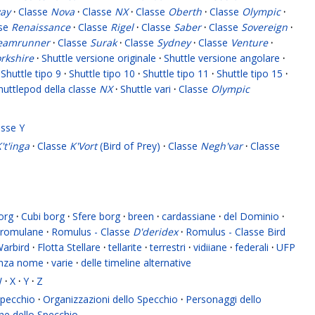
ay
·
Classe
Nova
·
Classe
NX
·
Classe
Oberth
·
Classe
Olympic
·
sse
Renaissance
·
Classe
Rigel
·
Classe
Saber
·
Classe
Sovereign
·
eamrunner
·
Classe
Surak
·
Classe
Sydney
·
Classe
Venture
·
rkshire
·
Shuttle versione originale
·
Shuttle versione angolare
·
Shuttle tipo 9
·
Shuttle tipo 10
·
Shuttle tipo 11
·
Shuttle tipo 15
·
huttlepod della classe
NX
·
Shuttle vari
·
Classe
Olympic
asse Y
't'inga
·
Classe
K'Vort
(Bird of Prey)
·
Classe
Negh'var
·
Classe
org
·
Cubi borg
·
Sfere borg
·
breen
·
cardassiane
·
del Dominio
·
romulane
·
Romulus - Classe
D'deridex
·
Romulus - Classe Bird
Warbird
·
Flotta Stellare
·
tellarite
·
terrestri
·
vidiiane
·
federali
·
UFP
enza nome
·
varie
·
delle timeline alternative
W
·
X
·
Y
·
Z
 Specchio
·
Organizzazioni dello Specchio
·
Personaggi dello
ne dello Specchio