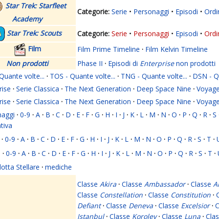
Star Trek: Starfleet
Serie
Personaggi
Episodi
Ordi
Academy
Star Trek: Scouts
Serie
Personaggi
Episodi
Ordi
Film
Film Prime Timeline
·
Film Kelvin Timeline
Non prodotti
Phase II
·
Episodi di
Enterprise
non prodotti
Quante volte...
·
TOS - Quante volte...
·
TNG - Quante volte...
·
DSN - Qu
rise
·
Serie Classica
·
The Next Generation
·
Deep Space Nine
·
Voyage
rise
·
Serie Classica
·
The Next Generation
·
Deep Space Nine
·
Voyage
naggi
·
0-9
·
A
·
B
·
C
·
D
·
E
·
F
·
G
·
H
·
I
·
J
·
K
·
L
·
M
·
N
·
O
·
P
·
Q
·
R
·
S
ativa
·
0-9
·
A
·
B
·
C
·
D
·
E
·
F
·
G
·
H
·
I
·
J
·
K
·
L
·
M
·
N
·
O
·
P
·
Q
·
R
·
S
·
T
·
i
·
0-9
·
A
·
B
·
C
·
D
·
E
·
F
·
G
·
H
·
I
·
J
·
K
·
L
·
M
·
N
·
O
·
P
·
Q
·
R
·
S
·
T
·
lotta Stellare
·
mediche
Classe
Akira
·
Classe
Ambassador
·
Classe
A
Classe
Constellation
·
Classe
Constitution
·
Defiant
·
Classe
Deneva
·
Classe
Excelsior
·
C
Istanbul
·
Classe
Korolev
·
Classe
Luna
·
Cla