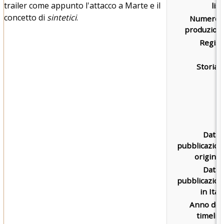
trailer come appunto l'attacco a Marte e il
list
concetto di
sintetici
.
Numero d
produzion
Regist
Storia d
Data 
pubblicazio
original
Data 
pubblicazio
in Itali
Anno del
timelin