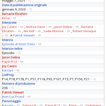
maggio 7, 2025
+
Data di pubblicazione originale
gennaio 9, 2020
+
Ilamaria Ebrahim
Kima
+
Interprete
Joy Castro
+
,
Andrea Davis
+
,
Jason Deline
+
,
Ilamaria
Ebrahim
+
,
Alix Kell
+
,
Sadie Munroe
+
,
Robert Verlaque
+
e
Patrick Stewart
+
Istanza
Episodio di Short Treks
+
Istanza radice
Episodio
+
Jason Deline
Papà di Lil
+
Joy Castro
Barzani
+
ListProp
P14, P18, P178, P1, P57, P118, P95, P101, P73, P7, P150, P21
+
Numero di produzione
206
+
Patrick Stewart
Jean-Luc Picard
+
Personaggio
Barzani
+
,
Signora K
+
,
Papà di Lil
+
,
Kima
+
,
Segretaria