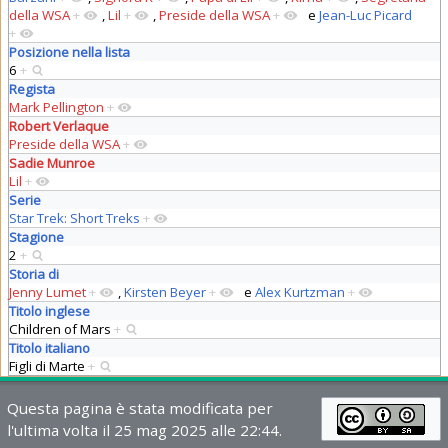
della WSA
+
,
Lil
+
,
Preside della WSA
+
e
Jean-Luc Picard
+
Posizione nella lista
6
+
Regista
Mark Pellington
+
Robert Verlaque
Preside della WSA
+
Sadie Munroe
Lil
+
Serie
Star Trek: Short Treks
+
Stagione
2
+
Storia di
Jenny Lumet
+
,
Kirsten Beyer
+
e
Alex Kurtzman
+
Titolo inglese
Children of Mars
+
Titolo italiano
Figli di Marte
+
Questa pagina è stata modificata per
l'ultima volta il 25 mag 2025 alle 22:44.