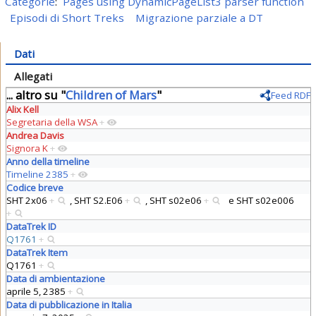
Categorie
:
Pages using DynamicPageList3 parser function
Episodi di Short Treks
Migrazione parziale a DT
Dati
Allegati
... altro su "
Children of Mars
"
Feed RDF
Alix Kell
Segretaria della WSA
+
Andrea Davis
Signora K
+
Anno della timeline
Timeline 2385
+
Codice breve
SHT 2x06
+
,
SHT S2.E06
+
,
SHT s02e06
+
e
SHT s02e006
+
DataTrek ID
Q1761
+
DataTrek Item
Q1761
+
Data di ambientazione
aprile 5, 2385
+
Data di pubblicazione in Italia