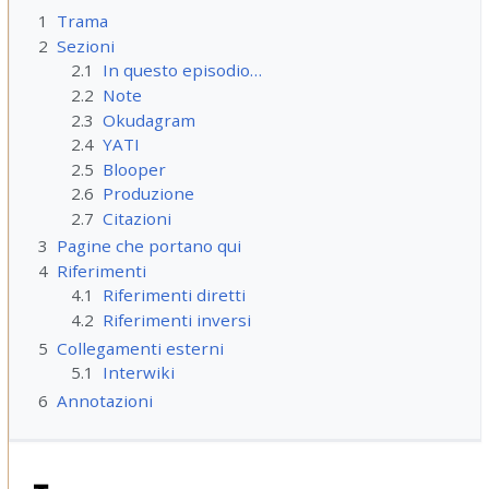
1
Trama
2
Sezioni
2.1
In questo episodio…
2.2
Note
2.3
Okudagram
2.4
YATI
2.5
Blooper
2.6
Produzione
2.7
Citazioni
3
Pagine che portano qui
4
Riferimenti
4.1
Riferimenti diretti
4.2
Riferimenti inversi
5
Collegamenti esterni
5.1
Interwiki
6
Annotazioni