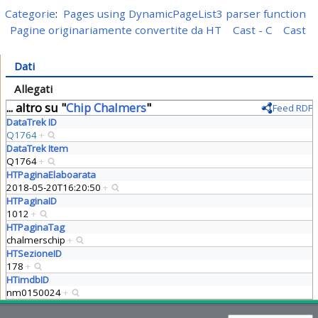
Categorie
:
Pages using DynamicPageList3 parser function
Pagine originariamente convertite da HT
Cast - C
Cast
Dati
Allegati
... altro su "
Chip Chalmers
"
Feed RDF
DataTrek ID
Q1764
+
DataTrek Item
Q1764
+
HTPaginaElaboarata
2018-05-20T16:20:50
+
HTPaginaID
1012
+
HTPaginaTag
chalmerschip
+
HTSezioneID
178
+
HTimdbID
nm0150024
+