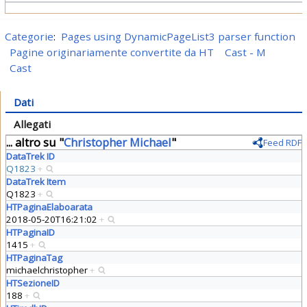
Categorie
:
Pages using DynamicPageList3 parser function
Pagine originariamente convertite da HT
Cast - M
Cast
Dati
Allegati
... altro su "
Christopher Michael
"
Feed RDF
DataTrek ID
Q1823
+
DataTrek Item
Q1823
+
HTPaginaElaboarata
2018-05-20T16:21:02
+
HTPaginaID
1415
+
HTPaginaTag
michaelchristopher
+
HTSezioneID
188
+