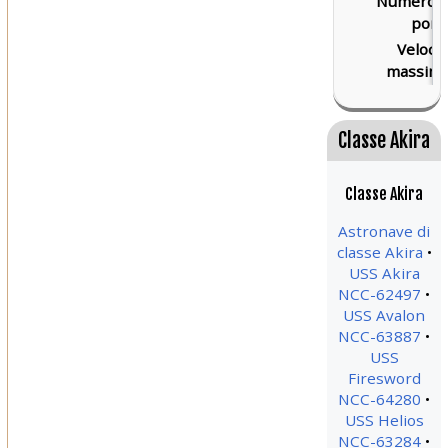
Numero d
ponti
Velocit
massima
Classe Akira
Classe Akira
Astronave di
classe Akira
USS Akira
NCC-62497
USS Avalon
NCC-63887
USS
Firesword
NCC-64280
USS Helios
NCC-63284