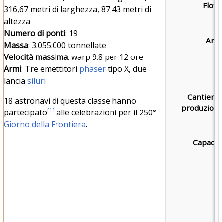
Flotta
316,67 metri di larghezza, 87,43 metri di
altezza
Numero di ponti
: 19
Armi
Massa
: 3.055.000 tonnellate
Velocità massima
: warp 9.8 per 12 ore
Armi
: Tre emettitori
phaser
tipo X, due
lancia
siluri
Cantieri d
18 astronavi di questa classe hanno
produzione
[
1
]
partecipato
alle celebrazioni per il 250°
Giorno della Frontiera
.
Capacità