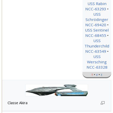
USS Rabin
NCC-63293
USS
Schrödinger
NCC-69420
USS Sentinel
NCC-68455
USS
Thunderchild
NCC-63549
USS
Wersching
NCC-63328
t
v
e
Classe Akira