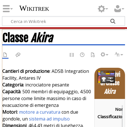
Wikitrek
Classe
Akira
Cantieri di produzione
: ADSB Integration
Astronavi
Facility, Antares IV
di Classe
Categoria
: incrociatore pesante
Akira
Capacità
: 500 membri di equipaggio, 4.500
persone come limite massimo in caso di
evacuazione di emergenza
Nome
Motori
:
motore a curvatura
con due
Classificazione
gondole, un
sistema ad impulso
Dimensioni
: 464,43 metri di lunghezza,