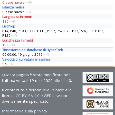
Classe navale
+
Istanza radice
Classe navale
+
Larghezza in metri
180
+
ListProp
P14, P40, P103, P111, P110, P117, P52, P79, P37, P26, P91, P105,
P129
+
Lunghezza in metri
192
+
Timestamp del database di HyperTrek
00:00:00, 19 giugno 2016
+
Velocità di curvatura massima
5.5
+
Questa pagina è stata modificata per
l'ultima volta il 19 mar 2025 alle 14:40.
Il contenuto è disponibile in base alla
licenza
CC BY-SA 4.0 e GFDL
, se non
diversamente specificato.
Informativa sulla privacy