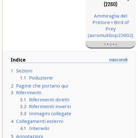
(2260)
Ammiraglia del
Pretore
Bird of
Prey
(asromukbop22602)
t
v
e
Indice
1
Sezioni
1.1
Poduzione
2
Pagine che portano qui
3
Riferimenti
3.1
Riferimenti diretti
3.2
Riferimenti inversi
3.3
Immagini collegate
4
Collegamenti esterni
4.1
Interwiki
5
Annotazioni