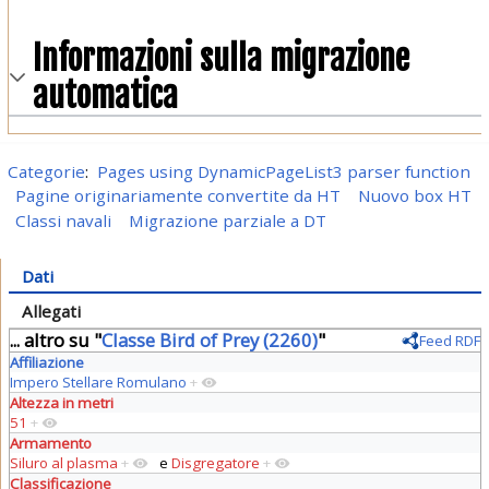
Informazioni sulla migrazione
automatica
Categorie
:
Pages using DynamicPageList3 parser function
Pagine originariamente convertite da HT
Nuovo box HT
Classi navali
Migrazione parziale a DT
Dati
Allegati
... altro su "
Classe Bird of Prey (2260)
"
Feed RDF
Affiliazione
Impero Stellare Romulano
+
Altezza in metri
51
+
Armamento
Siluro al plasma
+
e
Disgregatore
+
Classificazione