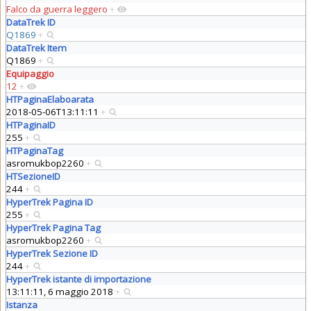
Falco da guerra leggero
+
DataTrek ID
Q1869
+
DataTrek Item
Q1869
+
Equipaggio
12
+
HTPaginaElaboarata
2018-05-06T13:11:11
+
HTPaginaID
255
+
HTPaginaTag
asromukbop2260
+
HTSezioneID
244
+
HyperTrek Pagina ID
255
+
HyperTrek Pagina Tag
asromukbop2260
+
HyperTrek Sezione ID
244
+
HyperTrek istante di importazione
13:11:11, 6 maggio 2018
+
Istanza