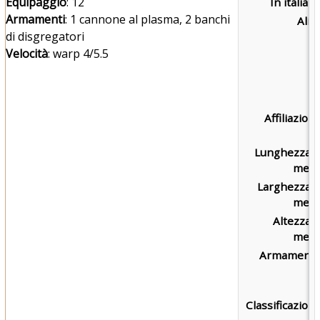
Equipaggio
: 12
In italiano
Armamenti
: 1 cannone al plasma, 2 banchi
Alias
di disgregatori
Velocità
: warp 4/5.5
Affiliazione
Lunghezza i
metri
Larghezza i
metri
Altezza i
metri
Armamento
Classificazione