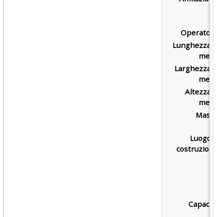
Operatore
Lunghezza i
metri
Larghezza i
metri
Altezza i
metri
Massa
Luogo d
costruzione
Capacità