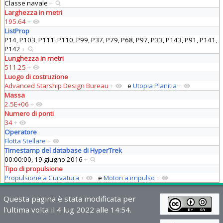
Classe navale
+
Larghezza in metri
195.64
+
ListProp
P14, P103, P111, P110, P99, P37, P79, P68, P97, P33, P143, P91, P141,
P142
+
Lunghezza in metri
511.25
+
Luogo di costruzione
Advanced Starship Design Bureau
+
e
Utopia Planitia
+
Massa
2.5E+06
+
Numero di ponti
34
+
Operatore
Flotta Stellare
+
Timestamp del database di HyperTrek
00:00:00, 19 giugno 2016
+
Tipo di propulsione
Propulsione a Curvatura
+
e
Motori a impulso
+
Questa pagina è stata modificata per
l'ultima volta il 4 lug 2022 alle 14:54.