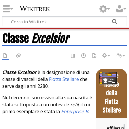
Wikitrek
Classe
Excelsior
Classe Excelsior
è la designazione di una
Classe
classe di vascelli della
Flotta Stellare
che
navale
serve dagli anni 2280.
della
Nel decennio successivo alla sua nascita è
Flotta
stata sottoposta a un notevole
refit
il cui
Stellare
primo esemplare è stata la
Enterprise-B
.
Affiliazione