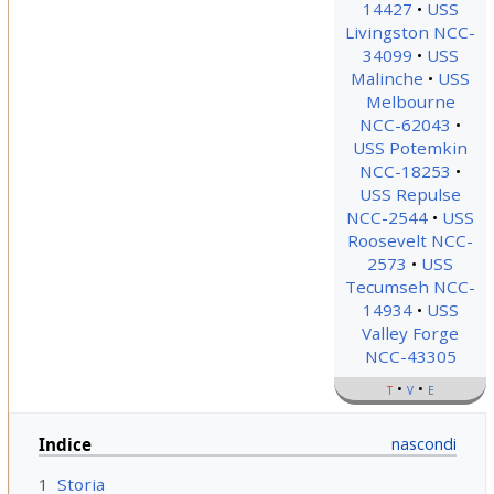
14427
USS
Livingston NCC-
34099
USS
Malinche
USS
Melbourne
NCC-62043
USS Potemkin
NCC-18253
USS Repulse
NCC-2544
USS
Roosevelt NCC-
2573
USS
Tecumseh NCC-
14934
USS
Valley Forge
NCC-43305
t
v
e
Indice
1
Storia