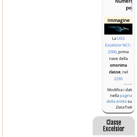
Numero d
ponti
Immagine
La
USS
Excelsior NCC-
2000
, prima
nave della
omonima
classe
, nel
2293
Modifica i dati
nella
pagina
della entità
su
DataTrek
Classe
Excelsior