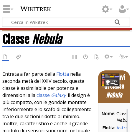
Wikitrek
Classe
Nebula
Entrata a far parte della
Flotta
nella
Astronavi
seconda metà del XXIV secolo, questa
di Classe
classe è assimilabile per potenza e
Nebula
dimensioni alla
classe
Galaxy
; il design è
più compatto, con le gondole montate
inferiormente e lo scafo di collegamento
Nome:
Classe
tra le due sezioni ridotto al minimo.
Nebula
Inoltre, caratteristico è anche il grande
Flotta:
Astron
modulo dei sensori superiore, nel quale