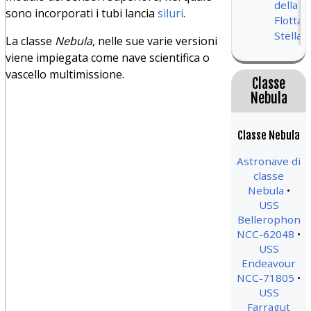
della
sono incorporati i tubi lancia
siluri
.
Flotta
Stellar
La classe
Nebula
, nelle sue varie versioni
viene impiegata come nave scientifica o
vascello multimissione.
Classe
Nebula
Classe Nebula
Astronave di
classe
Nebula
USS
Bellerophon
NCC-62048
USS
Endeavour
NCC-71805
USS
Farragut