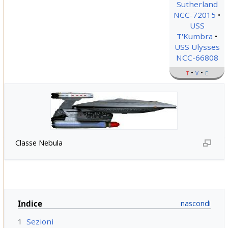
Sutherland
NCC-72015
USS
T'Kumbra
USS Ulysses
NCC-66808
t
v
e
Classe Nebula
Indice
1
Sezioni