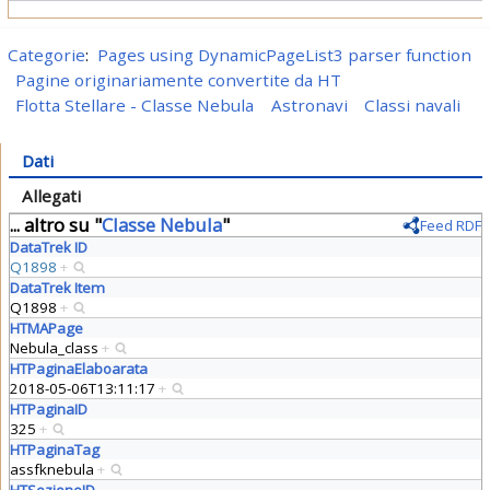
Categorie
:
Pages using DynamicPageList3 parser function
Pagine originariamente convertite da HT
Flotta Stellare - Classe Nebula
Astronavi
Classi navali
Dati
Allegati
... altro su "
Classe Nebula
"
Feed RDF
DataTrek ID
Q1898
+
DataTrek Item
Q1898
+
HTMAPage
Nebula_class
+
HTPaginaElaboarata
2018-05-06T13:11:17
+
HTPaginaID
325
+
HTPaginaTag
assfknebula
+
HTSezioneID