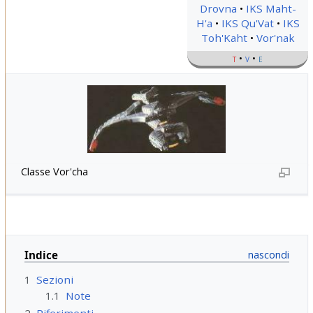
Drovna
IKS Maht-
H'a
IKS Qu'Vat
IKS
Toh'Kaht
Vor'nak
t
v
e
Classe Vor'cha
Indice
1
Sezioni
1.1
Note