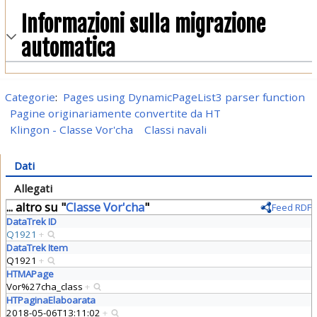
Informazioni sulla migrazione
automatica
Categorie
:
Pages using DynamicPageList3 parser function
Pagine originariamente convertite da HT
Klingon - Classe Vor'cha
Classi navali
Dati
Allegati
... altro su "
Classe Vor'cha
"
Feed RDF
DataTrek ID
Q1921
+
DataTrek Item
Q1921
+
HTMAPage
Vor%27cha_class
+
HTPaginaElaboarata
2018-05-06T13:11:02
+