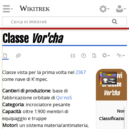
Wikitrek
Classe
Vor'cha
Classe vista per la prima volta nel
2367
Astronavi
come nave di K'mpec.
di Classe
Cantieri di produzione
: base di
Vor'cha
fabbricazione orbitale di
Qo'noS
Categoria
: incrociatore pesante
Nome
Capacità
: oltre 1.900 membri di
equipaggio e truppe
Classificazione
Motori
: un sistema materia/antimateria,