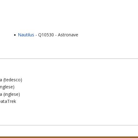
Nautilus
- Q10530 - Astronave
a (tedesco)
nglese)
 (inglese)
 DataTrek