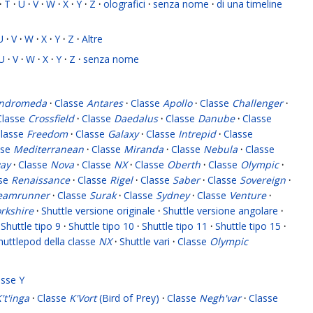
·
T
·
U
·
V
·
W
·
X
·
Y
·
Z
·
olografici
·
senza nome
·
di una timeline
U
·
V
·
W
·
X
·
Y
·
Z
·
Altre
U
·
V
·
W
·
X
·
Y
·
Z
·
senza nome
ndromeda
·
Classe
Antares
·
Classe
Apollo
·
Classe
Challenger
·
Classe
Crossfield
·
Classe
Daedalus
·
Classe
Danube
·
Classe
lasse
Freedom
·
Classe
Galaxy
·
Classe
Intrepid
·
Classe
sse
Mediterranean
·
Classe
Miranda
·
Classe
Nebula
·
Classe
ay
·
Classe
Nova
·
Classe
NX
·
Classe
Oberth
·
Classe
Olympic
·
sse
Renaissance
·
Classe
Rigel
·
Classe
Saber
·
Classe
Sovereign
·
eamrunner
·
Classe
Surak
·
Classe
Sydney
·
Classe
Venture
·
rkshire
·
Shuttle versione originale
·
Shuttle versione angolare
·
Shuttle tipo 9
·
Shuttle tipo 10
·
Shuttle tipo 11
·
Shuttle tipo 15
·
huttlepod della classe
NX
·
Shuttle vari
·
Classe
Olympic
asse Y
't'inga
·
Classe
K'Vort
(Bird of Prey)
·
Classe
Negh'var
·
Classe