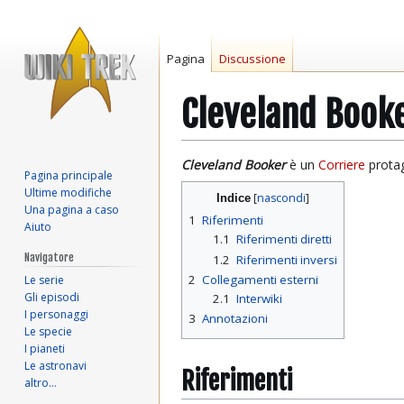
Pagina
Discussione
Cleveland Book
Vai
Vai
Cleveland Booker
è un
Corriere
protag
Pagina principale
alla
alla
Ultime modifiche
Indice
navigazione
ricerca
Una pagina a caso
1
Riferimenti
Aiuto
1.1
Riferimenti diretti
Navigatore
1.2
Riferimenti inversi
2
Collegamenti esterni
Le serie
Gli episodi
2.1
Interwiki
I personaggi
3
Annotazioni
Le specie
I pianeti
Le astronavi
Riferimenti
altro…