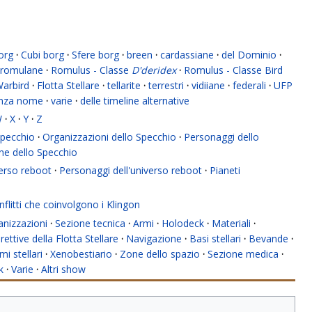
org
·
Cubi borg
·
Sfere borg
·
breen
·
cardassiane
·
del Dominio
·
romulane
·
Romulus - Classe
D'deridex
·
Romulus - Classe Bird
Warbird
·
Flotta Stellare
·
tellarite
·
terrestri
·
vidiiane
·
federali
·
UFP
enza nome
·
varie
·
delle timeline alternative
W
·
X
·
Y
·
Z
 Specchio
·
Organizzazioni dello Specchio
·
Personaggi dello
ne dello Specchio
verso reboot
·
Personaggi dell'universo reboot
·
Pianeti
flitti che coinvolgono i Klingon
anizzazioni
·
Sezione tecnica
·
Armi
·
Holodeck
·
Materiali
·
rettive della Flotta Stellare
·
Navigazione
·
Basi stellari
·
Bevande
·
mi stellari
·
Xenobestiario
·
Zone dello spazio
·
Sezione medica
·
k
·
Varie
·
Altri show