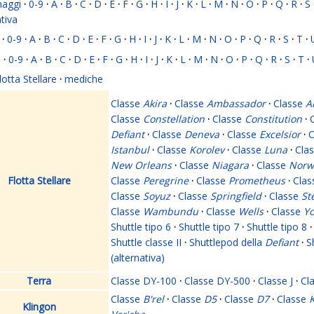
naggi
·
0-9
·
A
·
B
·
C
·
D
·
E
·
F
·
G
·
H
·
I
·
J
·
K
·
L
·
M
·
N
·
O
·
P
·
Q
·
R
·
S
ativa
·
0-9
·
A
·
B
·
C
·
D
·
E
·
F
·
G
·
H
·
I
·
J
·
K
·
L
·
M
·
N
·
O
·
P
·
Q
·
R
·
S
·
T
·
i
·
0-9
·
A
·
B
·
C
·
D
·
E
·
F
·
G
·
H
·
I
·
J
·
K
·
L
·
M
·
N
·
O
·
P
·
Q
·
R
·
S
·
T
·
lotta Stellare
·
mediche
Classe
Akira
·
Classe
Ambassador
·
Classe
A
Classe
Constellation
·
Classe
Constitution
·
Defiant
·
Classe
Deneva
·
Classe
Excelsior
·
C
Istanbul
·
Classe
Korolev
·
Classe
Luna
·
Cla
New Orleans
·
Classe
Niagara
·
Classe
Norw
Flotta Stellare
Classe
Peregrine
·
Classe
Prometheus
·
Cla
Classe
Soyuz
·
Classe
Springfield
·
Classe
St
Classe
Wambundu
·
Classe
Wells
·
Classe
Yo
Shuttle tipo 6
·
Shuttle tipo 7
·
Shuttle tipo 8
·
Shuttle classe II
·
Shuttlepod della
Defiant
·
S
(alternativa)
Terra
Classe DY-100
·
Classe DY-500
·
Classe J
·
Cl
Classe
B'rel
·
Classe
D5
·
Classe
D7
·
Classe
K
Klingon