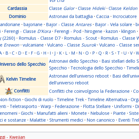
Vor'cha
Cardassia
Classe
Galor
·
Classe
Hideki
·
Classe
Keldon
Dominio
Astronavi da battaglia
·
Caccia
·
Incrociatore
andoriane
·
bajoriane
·
Bajor - Classe
Antares
·
Bajor - Vela solare
·
b
i
·
Ferengi - Classe
D'Kora
·
Ferengi - Pod
·
hirogene
·
kazon
·
klingon
·
y (2260)
·
Romulus - Classe D7
·
Romulus - Scout
·
Romulus - Classe 
se
Erewon
·
vulcaniane
·
Vulcano - Classe
Suurok
·
Vulcano - Classe s
A
·
B
·
C
·
D
·
E
·
F
·
G
·
H
·
I
·
J
·
K
·
L
·
M
·
N
·
O
·
P
·
Q
·
R
·
S
·
T
·
U
·
V
·
Astronavi dello Specchio
·
Basi stellari dello
niverso dello Specchio
Specchio
·
Tecnologia dello Specchio
·
Timeli
Astronavi dell'universo reboot
·
Basi dell'uni
Kelvin Timeline
dell'universo reboot
Conflitti
Conflitti che coinvolgono la Federazione
·
Con
Non-fiction
·
Giochi di ruolo
·
Timeline Trek
·
Timeline Alternativa
·
Org
nti
·
Teletrasporto
·
Warp
·
Federazione
·
Flotta Stellare
·
Uniformi
·
Di
enomeni
·
Giochi
·
Manufatti alieni
·
Monete
·
Nebulose
·
Piante
·
Siste
i e sostanze
·
Malattie
·
Strumenti medici
·
Non canonico
·
Eventi Tre
gi - Kwejian