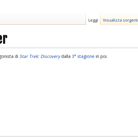
Leggi
Visualizza sorgent
er
onista di
Star Trek: Discovery
dalla
3° stagione
in poi.