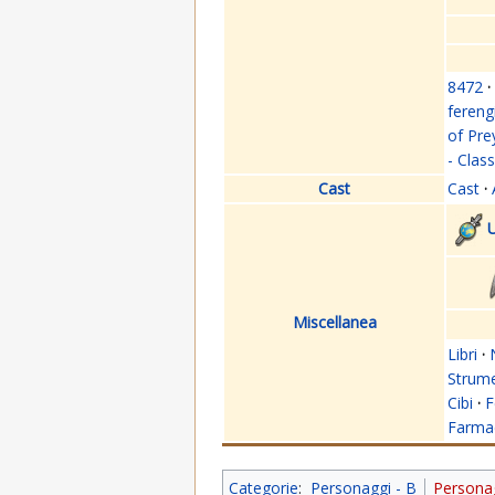
8472
·
fereng
of Pre
- Clas
Cast
Cast
·
U
Miscellanea
Libri
·
Strume
Cibi
·
F
Farmac
Categorie
:
Personaggi - B
Personag