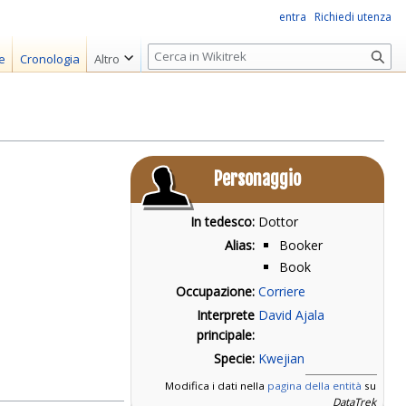
entra
Richiedi utenza
R
e
Cronologia
Altro
i
c
e
r
c
Personaggio
a
In tedesco:
Dottor
Alias:
Booker
Book
Occupazione:
Corriere
Interprete
David Ajala
principale:
Specie:
Kwejian
Modifica i dati nella
pagina della entità
su
DataTrek