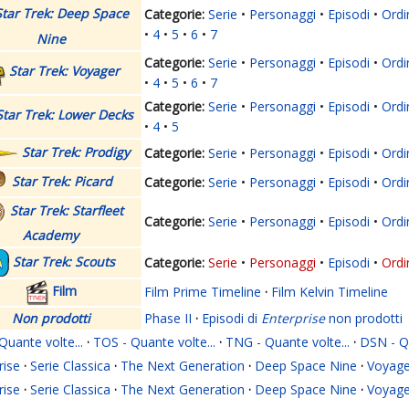
Star Trek: Deep Space
Serie
Personaggi
Episodi
Ordi
4
5
6
7
Nine
Serie
Personaggi
Episodi
Ordi
Star Trek: Voyager
4
5
6
7
Serie
Personaggi
Episodi
Ordi
Star Trek: Lower Decks
4
5
Star Trek: Prodigy
Serie
Personaggi
Episodi
Ordi
Star Trek: Picard
Serie
Personaggi
Episodi
Ordi
Star Trek: Starfleet
Serie
Personaggi
Episodi
Ordi
Academy
Star Trek: Scouts
Serie
Personaggi
Episodi
Ordi
Film
Film Prime Timeline
·
Film Kelvin Timeline
Non prodotti
Phase II
·
Episodi di
Enterprise
non prodotti
Quante volte...
·
TOS - Quante volte...
·
TNG - Quante volte...
·
DSN - Qu
rise
·
Serie Classica
·
The Next Generation
·
Deep Space Nine
·
Voyage
rise
·
Serie Classica
·
The Next Generation
·
Deep Space Nine
·
Voyage