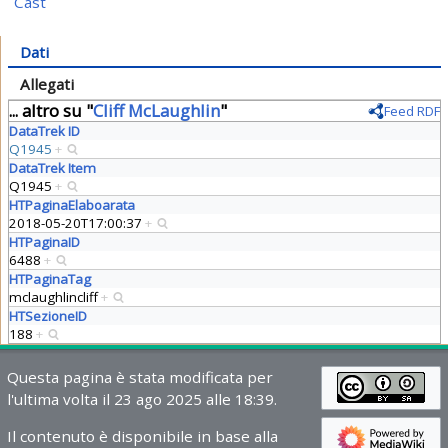
Cast
Dati
Allegati
... altro su "
Cliff McLaughlin
"
Feed RDF
DataTrek ID
Q1945
+
DataTrek Item
Q1945
+
HTPaginaElaboarata
2018-05-20T17:00:37
+
HTPaginaID
6488
+
HTPaginaTag
mclaughlincliff
+
HTSezioneID
188
+
Questa pagina è stata modificata per
l'ultima volta il 23 ago 2025 alle 18:39.
Il contenuto è disponibile in base alla