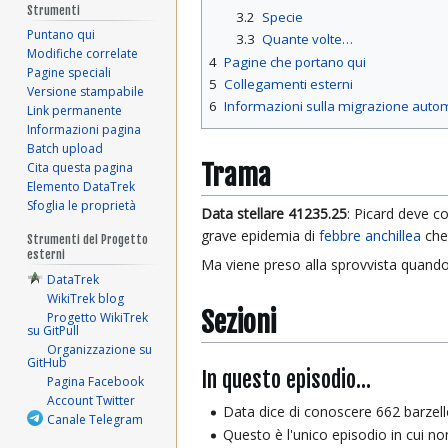
Strumenti
3.2
Specie
Puntano qui
3.3
Quante volte…
Modifiche correlate
4
Pagine che portano qui
Pagine speciali
5
Collegamenti esterni
Versione stampabile
6
Informazioni sulla migrazione auto
Link permanente
Informazioni pagina
Batch upload
Trama
Cita questa pagina
Elemento DataTrek
Sfoglia le proprietà
Data stellare 41235.25
: Picard deve co
grave epidemia di
febbre anchillea
che
Strumenti del Progetto
esterni
Ma viene preso alla sprovvista quando 
DataTrek
WikiTrek blog
Sezioni
Progetto WikiTrek
su GitPull
Organizzazione su
GitHub
In questo episodio...
Pagina Facebook
Account Twitter
Data dice di conoscere 662 barzelle
Canale Telegram
Questo è l'unico episodio in cui n