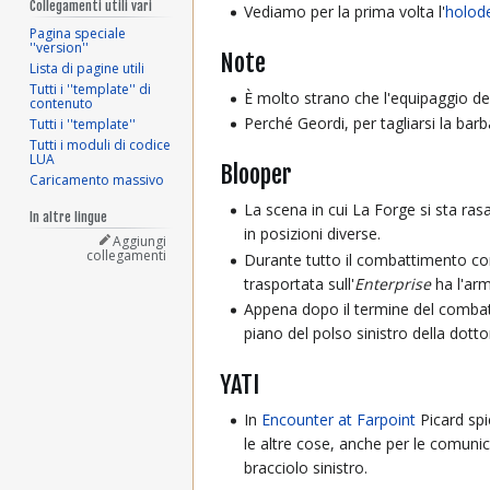
Collegamenti utili vari
Vediamo per la prima volta l'
holod
Pagina speciale
''version''
Note
Lista di pagine utili
Tutti i ''template'' di
È molto strano che l'equipaggio del
contenuto
Perché Geordi, per tagliarsi la barb
Tutti i ''template''
Tutti i moduli di codice
LUA
Blooper
Caricamento massivo
La scena in cui La Forge si sta ras
In altre lingue
in posizioni diverse.
Aggiungi
collegamenti
Durante tutto il combattimento c
trasportata sull'
Enterprise
ha l'arm
Appena dopo il termine del comb
piano del polso sinistro della dott
YATI
In
Encounter at Farpoint
Picard spi
le altre cose, anche per le comun
bracciolo sinistro.