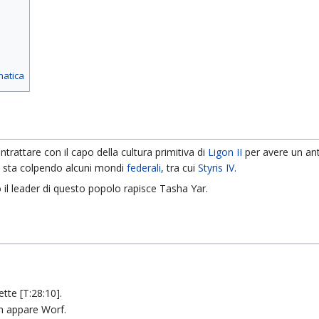
matica
ntrattare con il capo della cultura primitiva di
Ligon II
per avere un an
 sta colpendo alcuni mondi
federali
, tra cui
Styris IV
.
il leader di questo popolo rapisce Tasha Yar.
tte [T:28:10].
on appare Worf.