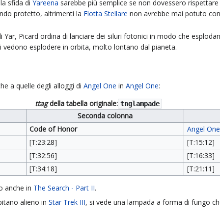
la sfida di
Yareena
sarebbe più semplice se non dovessero rispettare
o protetto, altrimenti la
Flotta Stellare
non avrebbe mai potuto cont
Yar, Picard ordina di lanciare dei siluri fotonici in modo che esplodan
si vedono esplodere in orbita, molto lontano dal pianeta.
he a quelle degli alloggi di
Angel One
in
Angel One
:
ttag
della tabella originale:
tnglampade
Seconda colonna
Code of Honor
Angel One
[T:23:28]
[T:15:12]
[T:32:56]
[T:16:33]
[T:34:18]
[T:21:11]
o anche in
The Search - Part II
.
pitano alieno in
Star Trek III
, si vede una lampada a forma di fungo ch