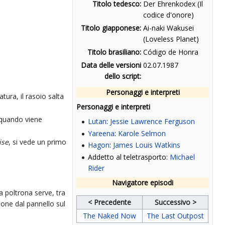
Titolo tedesco:
Der Ehrenkodex (Il
codice d'onore)
Titolo giapponese:
Ai-naki Wakusei
(Loveless Planet)
Titolo brasiliano:
Código de Honra
Data delle versioni
02.07.1987
dello script:
Personaggi e interpreti
tura, il rasoio salta
Personaggi e interpreti
 quando viene
Lutan
:
Jessie Lawrence Ferguson
Yareena
:
Karole Selmon
ise
, si vede un primo
Hagon
:
James Louis Watkins
Addetto al teletrasporto:
Michael
Rider
Navigatore episodi
a poltrona serve, tra
< Precedente
Successivo >
ione dal pannello sul
The Naked Now
The Last Outpost