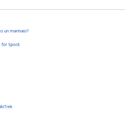
to un marinaio?
h for Spock
ikiTrek