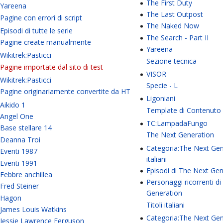
The First Duty
Yareena
The Last Outpost
Pagine con errori di script
The Naked Now
Episodi di tutte le serie
The Search - Part II
Pagine create manualmente
Yareena
Wikitrek:Pasticci
Sezione tecnica
Pagine importate dal sito di test
VISOR
Wikitrek:Pasticci
Specie - L
Pagine originariamente convertite da HT
Ligoniani
Aikido 1
Template di Contenuto
Angel One
TC:LampadaFungo
Base stellare 14
The Next Generation
Deanna Troi
Categoria:The Next Gene
Eventi 1987
italiani
Eventi 1991
Episodi di The Next Ge
Febbre anchillea
Personaggi ricorrenti d
Fred Steiner
Generation
Hagon
Titoli italiani
James Louis Watkins
Categoria:The Next Gene
Jessie Lawrence Ferguson