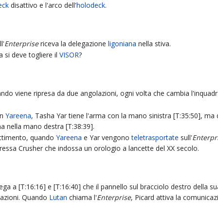
eck
disattivo e l'arco dell'
holodeck
.
l'
Enterprise
riceva la delegazione
ligoniana
nella stiva.
a si deve togliere il
VISOR
?
ando viene ripresa da due angolazioni, ogni volta che cambia l'inquadra
on
Yareena
, Tasha Yar tiene l'arma con la mano sinistra [T:35:50], ma
a nella mano destra [T:38:39].
attimento, quando
Yareena
e Yar vengono
teletrasportate
sull'
Enterpr
oressa Crusher che indossa un orologio a lancette del XX secolo.
ega a [T:16:16] e [T:16:40] che il pannello sul bracciolo destro della su
icazioni. Quando
Lutan
chiama l'
Enterprise
, Picard attiva la comunicaz