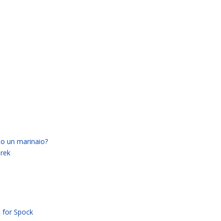
to un marinaio?
rek
h for Spock