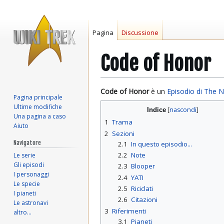
Pagina
Discussione
Code of Honor
Vai
Vai
Code of Honor
è un
Episodio di The 
Pagina principale
alla
alla
Ultime modifiche
Indice
navigazione
ricerca
Una pagina a caso
1
Trama
Aiuto
2
Sezioni
Navigatore
2.1
In questo episodio...
2.2
Note
Le serie
Gli episodi
2.3
Blooper
I personaggi
2.4
YATI
Le specie
2.5
Riciclati
I pianeti
2.6
Citazioni
Le astronavi
3
Riferimenti
altro…
3.1
Pianeti