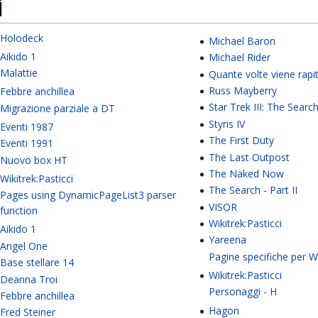
i
Holodeck
Michael Baron
Aikido 1
Michael Rider
Malattie
Quante volte viene rapi
Russ Mayberry
Febbre anchillea
Star Trek III: The Searc
Migrazione parziale a DT
Styris IV
Eventi 1987
The First Duty
Eventi 1991
The Last Outpost
Nuovo box HT
The Naked Now
Wikitrek:Pasticci
The Search - Part II
Pages using DynamicPageList3 parser
VISOR
function
Wikitrek:Pasticci
Aikido 1
Yareena
Angel One
Pagine specifiche per W
Base stellare 14
Wikitrek:Pasticci
Deanna Troi
Personaggi - H
Febbre anchillea
Hagon
Fred Steiner