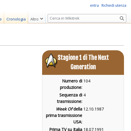
entra
Richiedi utenza
R
e
Cronologia
Altro
i
c
e
r
c
Stagione 1 di The Next
a
Generation
Numero di
104
produzione:
Sequenza di
4
trasmissione:
Week Of
della
12.10.1987
prima trasmissione
USA:
Prima TV su Italia
18.07.1991