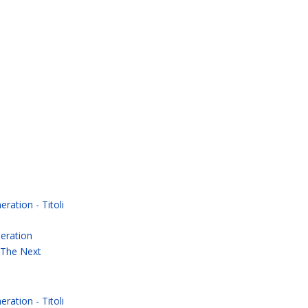
ration - Titoli
neration
i The Next
ration - Titoli