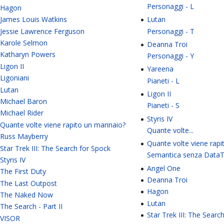
Personaggi - L
Hagon
Lutan
James Louis Watkins
Personaggi - T
Jessie Lawrence Ferguson
Karole Selmon
Deanna Troi
Katharyn Powers
Personaggi - Y
Ligon II
Yareena
Ligoniani
Pianeti - L
Lutan
Ligon II
Michael Baron
Pianeti - S
Michael Rider
Styris IV
Quante volte viene rapito un marinaio?
Quante volte...
Russ Mayberry
Quante volte viene rapi
Star Trek III: The Search for Spock
Semantica senza DataT
Styris IV
Angel One
The First Duty
Deanna Troi
The Last Outpost
Hagon
The Naked Now
Lutan
The Search - Part II
Star Trek III: The Searc
VISOR