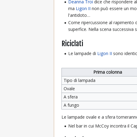
Deanna Troi
dice che rispondere al
ma
Ligon II
non può essere un mond
l'antidoto…
Come ripercussione al rapimento di 
superfice. Nella scena successiva 
Riciclati
Le lampade di
Ligon II
sono identic
Prima colonna
Tipo di lampada
Ovale
A sfera
A fungo
Le lampade ovale e a sfera tornerann
Nel bar in cui McCoy incontra il Ca