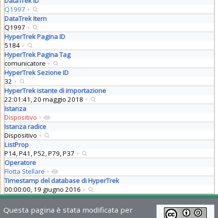
DataTrek ID
Q1997
+
DataTrek Item
Q1997
+
HyperTrek Pagina ID
5184
+
HyperTrek Pagina Tag
comunicatore
+
HyperTrek Sezione ID
32
+
HyperTrek istante di importazione
22:01:41, 20 maggio 2018
+
Istanza
Dispositivo
+
Istanza radice
Dispositivo
+
ListProp
P14, P41, P52, P79, P37
+
Operatore
Flotta Stellare
+
Timestamp del database di HyperTrek
00:00:00, 19 giugno 2016
+
Questa pagina è stata modificata per