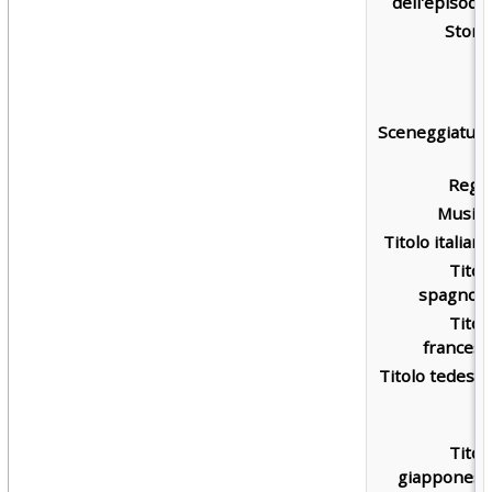
dell'episodio
Storia
Sceneggiatura
Regia
Musica
Titolo italiano
Titol
spagnolo
Titol
francese
Titolo tedesco
Titol
giapponese