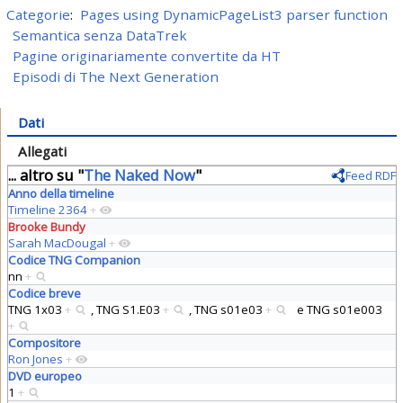
Categorie
:
Pages using DynamicPageList3 parser function
Semantica senza DataTrek
Pagine originariamente convertite da HT
Episodi di The Next Generation
Dati
Allegati
... altro su "
The Naked Now
"
Feed RDF
Anno della timeline
Timeline 2364
+
Brooke Bundy
Sarah MacDougal
+
Codice TNG Companion
nn
+
Codice breve
TNG 1x03
+
,
TNG S1.E03
+
,
TNG s01e03
+
e
TNG s01e003
+
Compositore
Ron Jones
+
DVD europeo
1
+