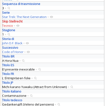
Sequenza di trasmissione
3
+
Serie
Star Trek: The Next Generation
+
Skip Stellrecht
Tecnico
+
Stagione
1
+
Storia di
John D.F. Black
+
Successivo
Code of Honor
+
Titolo BR
A Hora Nua
+
Titolo ES
El presente inexorable
+
Titolo FR
L'
Entreprise
en folie
+
Titolo JP
Michi karano Yuwaku (Attract from Unknown)
+
Titolo italiano
Contaminazione
+
Titolo tedesco
Gedankengift (Veleno del pensiero)
+