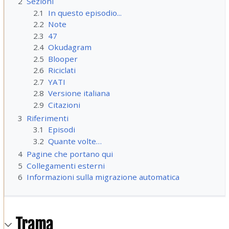
2
Sezioni
2.1
In questo episodio...
2.2
Note
2.3
47
2.4
Okudagram
2.5
Blooper
2.6
Riciclati
2.7
YATI
2.8
Versione italiana
2.9
Citazioni
3
Riferimenti
3.1
Episodi
3.2
Quante volte…
4
Pagine che portano qui
5
Collegamenti esterni
6
Informazioni sulla migrazione automatica
Trama