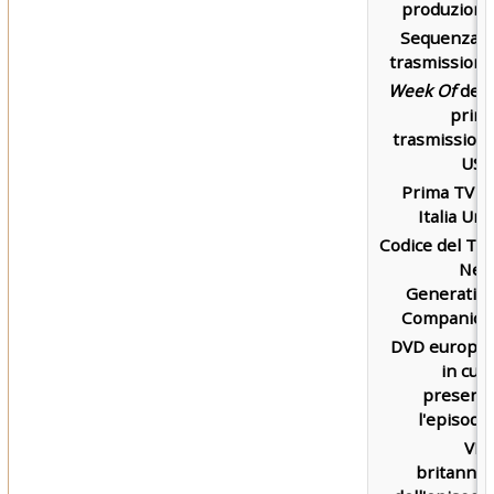
produzione
Sequenza d
trasmissione
Week Of
dell
prim
trasmission
USA
Prima TV s
Italia Uno
Codice del Th
Nex
Generatio
Companion
DVD europe
in cui 
present
l'episodio
VH
britannic