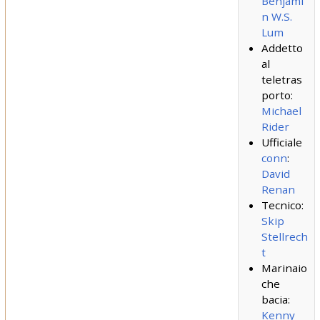
Benjami
n W.S.
Lum
Addetto
al
teletras
porto:
Michael
Rider
Ufficiale
conn
:
David
Renan
Tecnico:
Skip
Stellrech
t
Marinaio
che
bacia:
Kenny