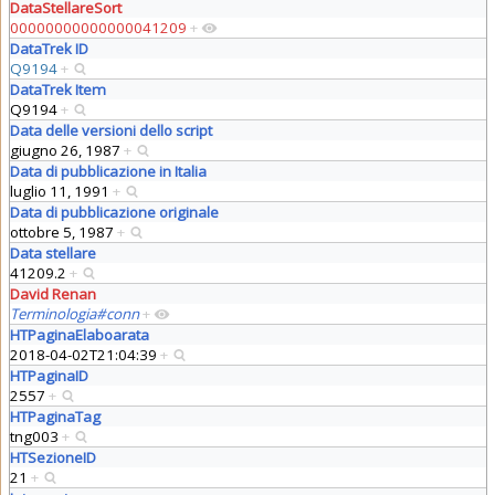
DataStellareSort
00000000000000041209
+
DataTrek ID
Q9194
+
DataTrek Item
Q9194
+
Data delle versioni dello script
giugno 26, 1987
+
Data di pubblicazione in Italia
luglio 11, 1991
+
Data di pubblicazione originale
ottobre 5, 1987
+
Data stellare
41209.2
+
David Renan
Terminologia#conn
+
HTPaginaElaboarata
2018-04-02T21:04:39
+
HTPaginaID
2557
+
HTPaginaTag
tng003
+
HTSezioneID
21
+