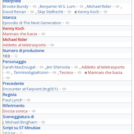
Interprete
Brooke Bundy
+
,
Benjamin W.S. Lum
+
,
Michael Rider
+
,
David Renan
+
,
Skip Stellrecht
+
e
Kenny Koch
+
Istanza
Episodio di The Next Generation
+
Kenny Koch
Marinaio che bacia
+
Michael Rider
Addetto al teletrasporto
+
Numero di produzione
103
+
Personaggio
Sarah MacDougal
+
,
Jim Shimoda
+
,
Addetto al teletrasporto
+
,
Terminologia#conn
+
,
Tecnico
+
e
Marinaio che bacia
+
Precedente
Encounter at Farpoint (tng001)
+
Regista
Paul Lynch
+
Riferimento
Doccia sonica
+
Sceneggiatura di
J. Michael Bingham
+
Script su ST Minutiae
103.txt
+