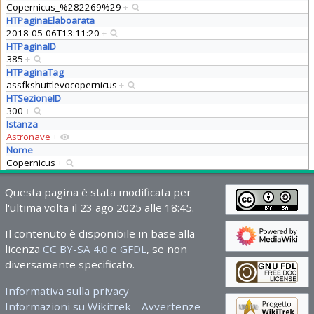
Copernicus_%282269%29
+
HTPaginaElaboarata
2018-05-06T13:11:20
+
HTPaginaID
385
+
HTPaginaTag
assfkshuttlevocopernicus
+
HTSezioneID
300
+
Istanza
Astronave
+
Nome
Copernicus
+
Questa pagina è stata modificata per
l'ultima volta il 23 ago 2025 alle 18:45.
Il contenuto è disponibile in base alla
licenza
CC BY-SA 4.0 e GFDL
, se non
diversamente specificato.
Informativa sulla privacy
Informazioni su Wikitrek
Avvertenze