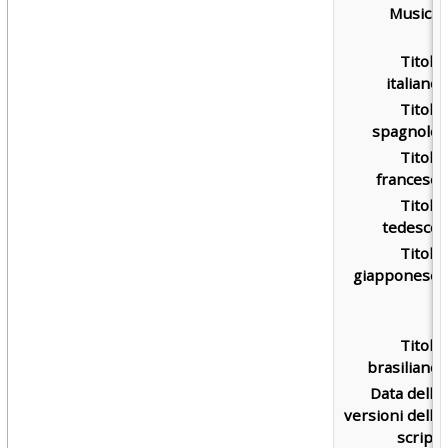
Musica:
Titolo
italiano:
Titolo
spagnolo:
Titolo
francese:
Titolo
tedesco:
Titolo
giapponese:
Titolo
brasiliano:
Data delle
versioni dello
script: