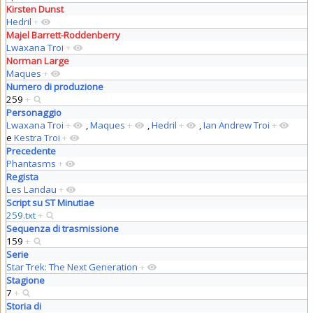
Kirsten Dunst
Hedril
+
Majel Barrett-Roddenberry
Lwaxana Troi
+
Norman Large
Maques
+
Numero di produzione
259
+
Personaggio
Lwaxana Troi
+
,
Maques
+
,
Hedril
+
,
Ian Andrew Troi
+
e
Kestra Troi
+
Precedente
Phantasms
+
Regista
Les Landau
+
Script su ST Minutiae
259.txt
+
Sequenza di trasmissione
159
+
Serie
Star Trek: The Next Generation
+
Stagione
7
+
Storia di