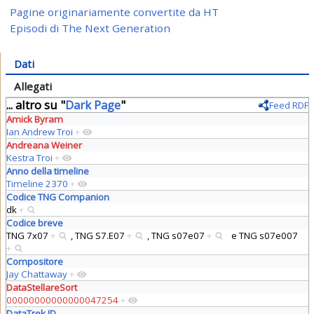
Pagine originariamente convertite da HT
Episodi di The Next Generation
Dati
Allegati
... altro su "
Dark Page
"
Feed RDF
Amick Byram
Ian Andrew Troi
+
Andreana Weiner
Kestra Troi
+
Anno della timeline
Timeline 2370
+
Codice TNG Companion
dk
+
Codice breve
TNG 7x07
+
,
TNG S7.E07
+
,
TNG s07e07
+
e
TNG s07e007
+
Compositore
Jay Chattaway
+
DataStellareSort
00000000000000047254
+
DataTrek ID