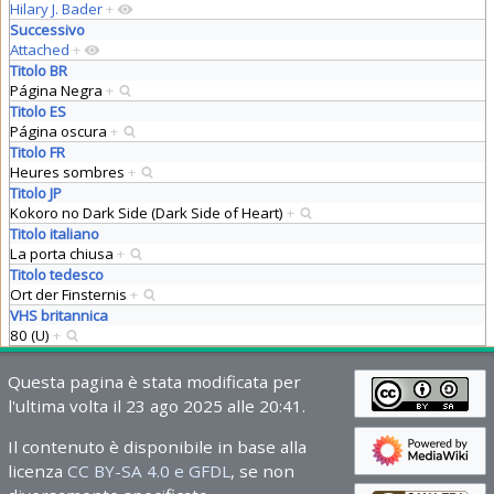
Hilary J. Bader
+
Successivo
Attached
+
Titolo BR
Página Negra
+
Titolo ES
Página oscura
+
Titolo FR
Heures sombres
+
Titolo JP
Kokoro no Dark Side (Dark Side of Heart)
+
Titolo italiano
La porta chiusa
+
Titolo tedesco
Ort der Finsternis
+
VHS britannica
80 (U)
+
Questa pagina è stata modificata per
l'ultima volta il 23 ago 2025 alle 20:41.
Il contenuto è disponibile in base alla
licenza
CC BY-SA 4.0 e GFDL
, se non