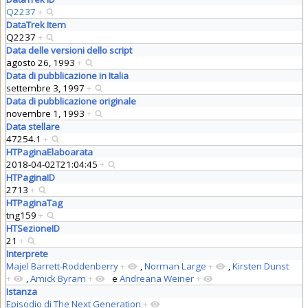
Q2237
+
DataTrek Item
Q2237
+
Data delle versioni dello script
agosto 26, 1993
+
Data di pubblicazione in Italia
settembre 3, 1997
+
Data di pubblicazione originale
novembre 1, 1993
+
Data stellare
47254.1
+
HTPaginaElaboarata
2018-04-02T21:04:45
+
HTPaginaID
2713
+
HTPaginaTag
tng159
+
HTSezioneID
21
+
Interprete
Majel Barrett-Roddenberry
+
,
Norman Large
+
,
Kirsten Dunst
+
,
Amick Byram
+
e
Andreana Weiner
+
Istanza
Episodio di The Next Generation
+