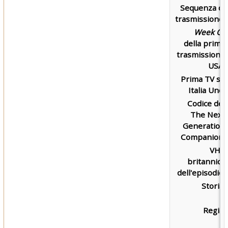
Sequenza di
trasmissione:
Week Of
della prima
trasmissione
USA:
Prima TV su
Italia Uno:
Codice del
The Next
Generation
Companion:
VHS
britannica
dell'episodio:
Storia:
Regia: