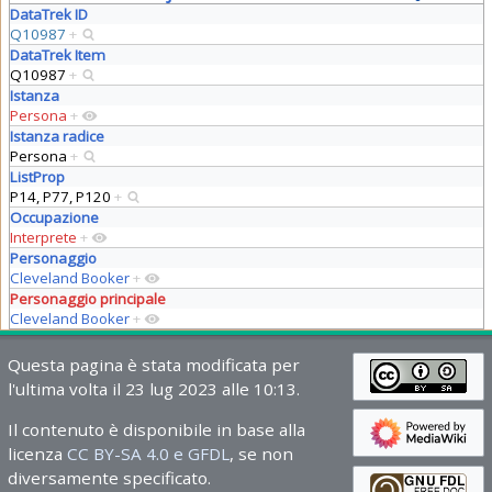
DataTrek ID
Q10987
+
DataTrek Item
Q10987
+
Istanza
Persona
+
Istanza radice
Persona
+
ListProp
P14, P77, P120
+
Occupazione
Interprete
+
Personaggio
Cleveland Booker
+
Personaggio principale
Cleveland Booker
+
Questa pagina è stata modificata per
l'ultima volta il 23 lug 2023 alle 10:13.
Il contenuto è disponibile in base alla
licenza
CC BY-SA 4.0 e GFDL
, se non
diversamente specificato.