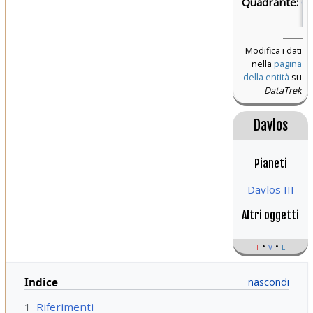
Quadrante:
Q
Be
Modifica i dati
nella
pagina
della entità
su
DataTrek
Davlos
Pianeti
Davlos III
Altri oggetti
t
v
e
Indice
1
Riferimenti