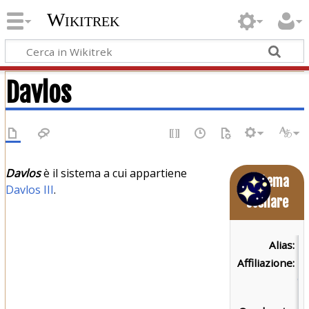
Wikitrek
Davlos
Davlos
è il sistema a cui appartiene
Sistema
Davlos III
.
stellare
Alias:
Nu
Affiliazione:
Fe
de
Un