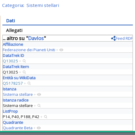
Categoria
:
Sistemi stellari
Dati
Allegati
... altro su "
Davlos
"
Feed RDF
Affiliazione
Federazione dei Pianeti Uniti
+
DataTrek ID
Q13025
+
DataTrek Item
Q13025
+
Entità su WikiData
Q5178257
+
Istanza
Sistema stellare
+
Istanza radice
Sistema stellare
+
ListProp
P14, P40, P188, P42
+
Quadrante
Quadrante Beta
+