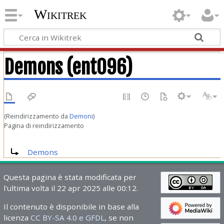
Wikitrek
Demons (ent096)
(Reindirizzamento da
Demoni
)
Pagina di reindirizzamento
Reindirizza a:
Demons
Questa pagina è stata modificata per
l'ultima volta il 22 apr 2025 alle 00:12.
Il contenuto è disponibile in base alla
licenza
CC BY-SA 4.0 e GFDL
, se non