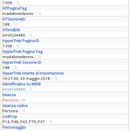
1358
+
HTPaginaTag
madalonedennis
+
HTSezioneID
188
+
HTimdbID
nm0534480
+
HyperTrek Pagina ID
1358
+
HyperTrek Pagina Tag
madalonedennis
+
HyperTrek Sezione ID
188
+
HyperTrek istante di importazione
16:21:00, 20 maggio 2018
+
Identificativo su IMDB
nm0534480
+
Istanza
Persona
+
Istanza radice
Persona
+
ListProp
P14, P48, P43, P79, P37
+
Personaggio