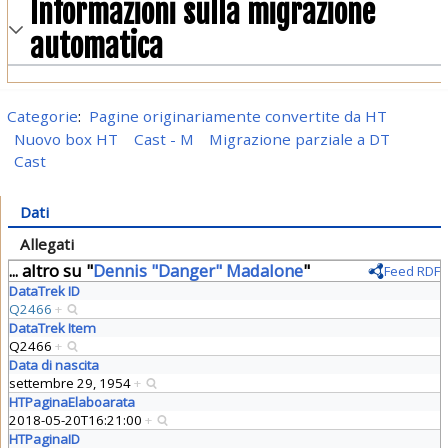
Informazioni sulla migrazione
automatica
Categorie
:
Pagine originariamente convertite da HT
Nuovo box HT
Cast - M
Migrazione parziale a DT
Cast
Dati
Allegati
... altro su "
Dennis "Danger" Madalone
"
Feed RDF
DataTrek ID
Q2466
+
DataTrek Item
Q2466
+
Data di nascita
settembre 29, 1954
+
HTPaginaElaboarata
2018-05-20T16:21:00
+
HTPaginaID