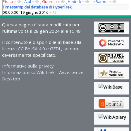
Pirata
+
,
Atul
+
,
Guardia
+
,
Hedrick
+
e
Ramos
+
Timestamp del database di HyperTrek
00:00:00, 19 giugno 2016
+
Questa pagina è stata modificata per
l'ultima volta il 28 gen 2024 alle 15:48.
Il contenuto è disponibile in base alla
licenza
CC BY-SA 4.0 e GFDL
, se non
diversamente specificato.
Informativa sulla privacy
Informazioni su Wikitrek
Avvertenze
Desktop