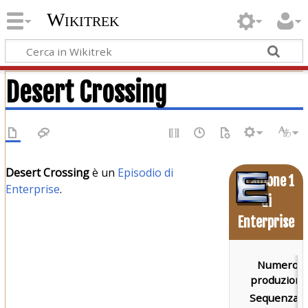
Wikitrek
Desert Crossing
Desert Crossing
è un
Episodio di
Stagione 1
Enterprise
.
di
Enterprise
Numero d
produzione
Sequenza d