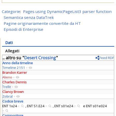
Categorie
:
Pages using DynamicPageList3 parser function
Semantica senza DataTrek
Pagine originariamente convertite da HT
Episodi di Enterprise
Dati
Allegati
... altro su "
Desert Crossing
"
Feed RDF
Anno della timeline
Timeline 2151
+
Brandon Karrer
Alieno
+
Charles Dennis
Trellit
+
Clancy Brown
Zobral
+
Codice breve
ENT 1x24
+
,
ENT S1.E24
+
,
ENT s01e24
+
e
ENT s01e024
+
Compositore