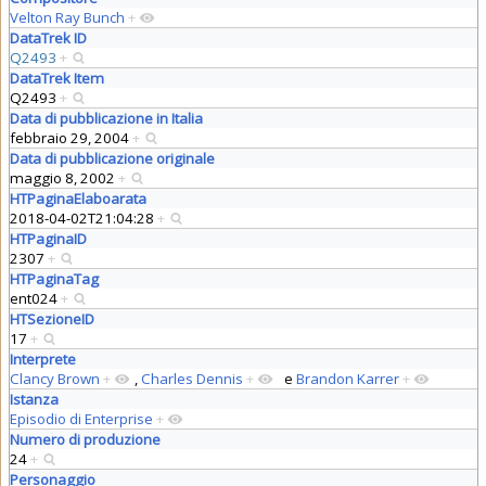
Velton Ray Bunch
+
DataTrek ID
Q2493
+
DataTrek Item
Q2493
+
Data di pubblicazione in Italia
febbraio 29, 2004
+
Data di pubblicazione originale
maggio 8, 2002
+
HTPaginaElaboarata
2018-04-02T21:04:28
+
HTPaginaID
2307
+
HTPaginaTag
ent024
+
HTSezioneID
17
+
Interprete
Clancy Brown
+
,
Charles Dennis
+
e
Brandon Karrer
+
Istanza
Episodio di Enterprise
+
Numero di produzione
24
+
Personaggio