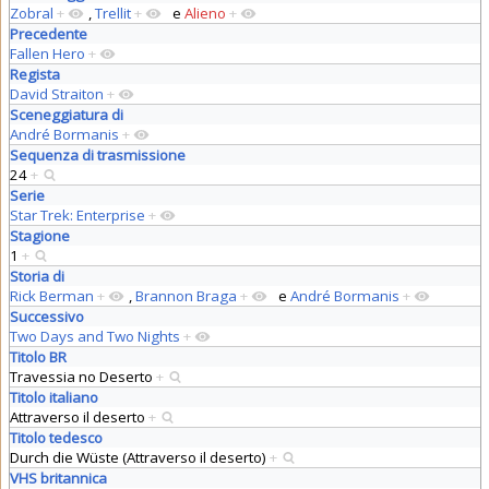
Zobral
+
,
Trellit
+
e
Alieno
+
Precedente
Fallen Hero
+
Regista
David Straiton
+
Sceneggiatura di
André Bormanis
+
Sequenza di trasmissione
24
+
Serie
Star Trek: Enterprise
+
Stagione
1
+
Storia di
Rick Berman
+
,
Brannon Braga
+
e
André Bormanis
+
Successivo
Two Days and Two Nights
+
Titolo BR
Travessia no Deserto
+
Titolo italiano
Attraverso il deserto
+
Titolo tedesco
Durch die Wüste (Attraverso il deserto)
+
VHS britannica