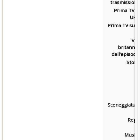
trasmissione
Prima TV s
UPN
Prima TV su L
7
VH
britannic
dell'episodio
Storia
Sceneggiatura
Regia
Musica