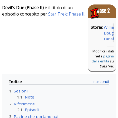
Devil's Due (Phase II)
è il titolo di un
Phase 2
episodio concepito per
Star Trek: Phase II
.
Storia:
William
Dougla
Lansfo
Modifica i dati
nella
pagina
della entità
su
DataTrek
Indice
1
Sezioni
1.1
Note
2
Riferimenti
2.1
Episodi
3
Pagine che portano qui