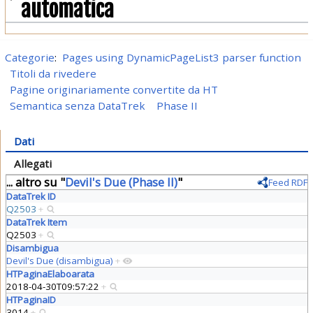
automatica
Categorie
:
Pages using DynamicPageList3 parser function
Titoli da rivedere
Pagine originariamente convertite da HT
Semantica senza DataTrek
Phase II
Dati
Allegati
... altro su "
Devil's Due (Phase II)
"
Feed RDF
DataTrek ID
Q2503
+
DataTrek Item
Q2503
+
Disambigua
Devil's Due (disambigua)
+
HTPaginaElaboarata
2018-04-30T09:57:22
+
HTPaginaID
3014
+