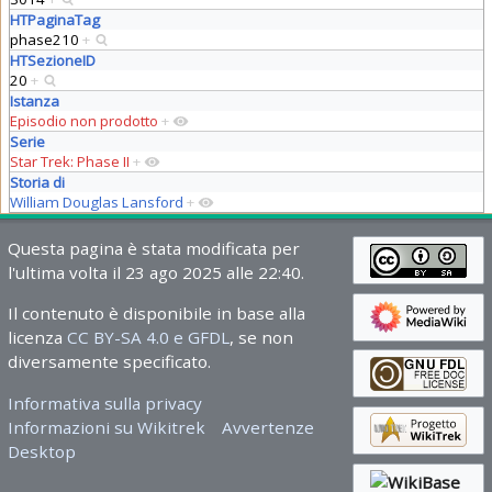
HTPaginaTag
phase210
+
HTSezioneID
20
+
Istanza
Episodio non prodotto
+
Serie
Star Trek: Phase II
+
Storia di
William Douglas Lansford
+
Questa pagina è stata modificata per
l'ultima volta il 23 ago 2025 alle 22:40.
Il contenuto è disponibile in base alla
licenza
CC BY-SA 4.0 e GFDL
, se non
diversamente specificato.
Informativa sulla privacy
Informazioni su Wikitrek
Avvertenze
Desktop