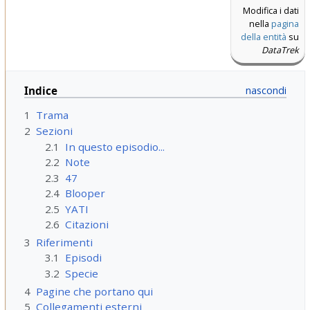
Modifica i dati
nella
pagina
della entità
su
DataTrek
Indice
1
Trama
2
Sezioni
2.1
In questo episodio...
2.2
Note
2.3
47
2.4
Blooper
2.5
YATI
2.6
Citazioni
3
Riferimenti
3.1
Episodi
3.2
Specie
4
Pagine che portano qui
5
Collegamenti esterni