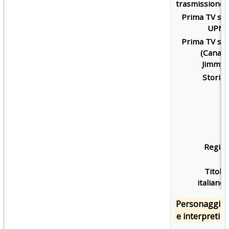
trasmissione:
Prima TV su
UPN:
Prima TV su
(Canal)
Jimmy:
Storia:
Regia:
Titolo
italiano:
Personaggi
e interpreti