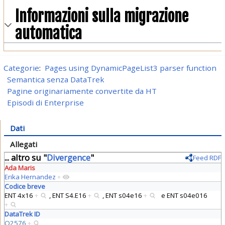
Informazioni sulla migrazione
automatica
Categorie
:
Pages using DynamicPageList3 parser function
Semantica senza DataTrek
Pagine originariamente convertite da HT
Episodi di Enterprise
Dati
Allegati
... altro su "
Divergence
"
Feed RDF
Ada Maris
Erika Hernandez
+
Codice breve
ENT 4x16
+
,
ENT S4.E16
+
,
ENT s04e16
+
e
ENT s04e016
+
DataTrek ID
Q2576
+