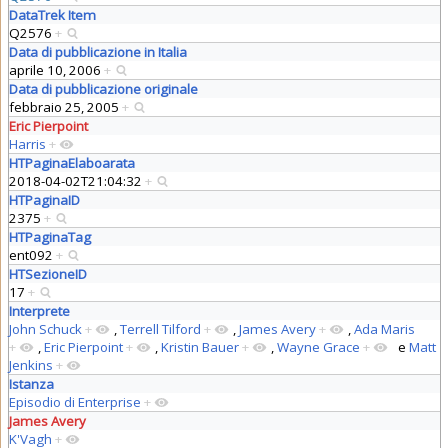
DataTrek Item
Q2576
+
Data di pubblicazione in Italia
aprile 10, 2006
+
Data di pubblicazione originale
febbraio 25, 2005
+
Eric Pierpoint
Harris
+
HTPaginaElaboarata
2018-04-02T21:04:32
+
HTPaginaID
2375
+
HTPaginaTag
ent092
+
HTSezioneID
17
+
Interprete
John Schuck
+
,
Terrell Tilford
+
,
James Avery
+
,
Ada Maris
+
,
Eric Pierpoint
+
,
Kristin Bauer
+
,
Wayne Grace
+
e
Matt
Jenkins
+
Istanza
Episodio di Enterprise
+
James Avery
K'Vagh
+