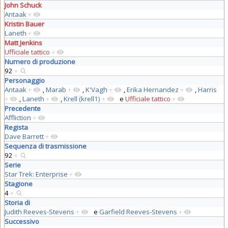
John Schuck
Antaak
+
Kristin Bauer
Laneth
+
Matt Jenkins
Ufficiale tattico
+
Numero di produzione
92
+
Personaggio
Antaak
+
,
Marab
+
,
K'Vagh
+
,
Erika Hernandez
+
,
Harris
+
,
Laneth
+
,
Krell (krell1)
+
e
Ufficiale tattico
+
Precedente
Affliction
+
Regista
Dave Barrett
+
Sequenza di trasmissione
92
+
Serie
Star Trek: Enterprise
+
Stagione
4
+
Storia di
Judith Reeves-Stevens
+
e
Garfield Reeves-Stevens
+
Successivo