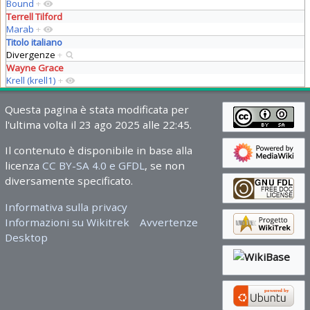
Bound
+
Terrell Tilford
Marab
+
Titolo italiano
Divergenze
+
Wayne Grace
Krell (krell1)
+
Questa pagina è stata modificata per
l'ultima volta il 23 ago 2025 alle 22:45.
Il contenuto è disponibile in base alla
licenza
CC BY-SA 4.0 e GFDL
, se non
diversamente specificato.
Informativa sulla privacy
Informazioni su Wikitrek
Avvertenze
Desktop