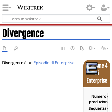
Wikitrek
Divergence
Divergence
è un
Episodio di Enterprise
.
Stagione 4
di
Enterprise
Numero di
produzione:
Sequenza di