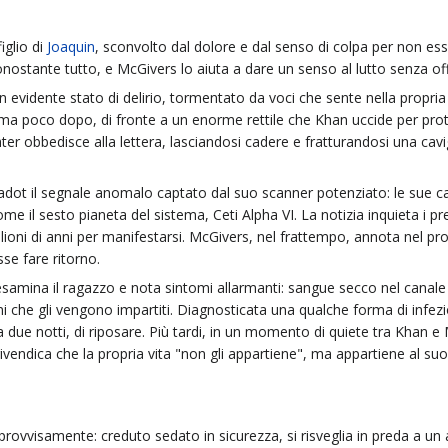
 figlio di
Joaquin
, sconvolto dal dolore e dal senso di colpa per non ess
stante tutto, e McGivers lo aiuta a dare un senso al lutto senza offrir
un evidente stato di delirio, tormentato da voci che sente nella propria
 poco dopo, di fronte a un enorme rettile che Khan uccide per proteg
ter obbedisce alla lettera, lasciandosi cadere e fratturandosi una cavig
ot il segnale anomalo captato dal suo scanner potenziato: le sue ca
come il sesto pianeta del sistema, Ceti Alpha VI. La notizia inquieta i p
ni di anni per manifestarsi. McGivers, nel frattempo, annota nel propri
se fare ritorno.
esamina il ragazzo e nota sintomi allarmanti: sangue secco nel canale 
ini che gli vengono impartiti. Diagnosticata una qualche forma di infe
due notti, di riposare. Più tardi, in un momento di quiete tra Khan e 
rivendica che la propria vita "non gli appartiene", ma appartiene al su
mprovvisamente: creduto sedato in sicurezza, si risveglia in preda a un