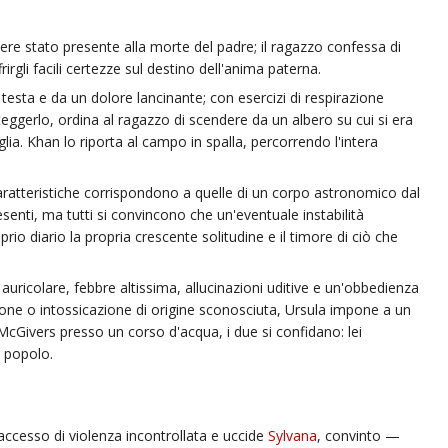
ere stato presente alla morte del padre; il ragazzo confessa di
gli facili certezze sul destino dell'anima paterna.
 testa e da un dolore lancinante; con esercizi di respirazione
gerlo, ordina al ragazzo di scendere da un albero su cui si era
lia. Khan lo riporta al campo in spalla, percorrendo l'intera
ratteristiche corrispondono a quelle di un corpo astronomico dal
resenti, ma tutti si convincono che un'eventuale instabilità
o diario la propria crescente solitudine e il timore di ciò che
auricolare, febbre altissima, allucinazioni uditive e un'obbedienza
zione o intossicazione di origine sconosciuta, Ursula impone a un
McGivers presso un corso d'acqua, i due si confidano: lei
o popolo.
 accesso di violenza incontrollata e uccide
Sylvana
, convinto —