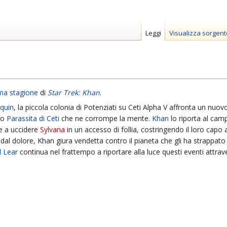
Leggi
Visualizza sorgent
ma stagione
di
Star Trek: Khan
.
quin
, la piccola colonia di Potenziati su Ceti Alpha V affronta un nuo
so
Parassita di Ceti
che ne corrompe la mente.
Khan
lo riporta al cam
ne a uccidere
Sylvana
in un accesso di follia, costringendo il loro capo a
dal dolore, Khan giura vendetta contro il pianeta che gli ha strappato a
d Lear
continua nel frattempo a riportare alla luce questi eventi attrave