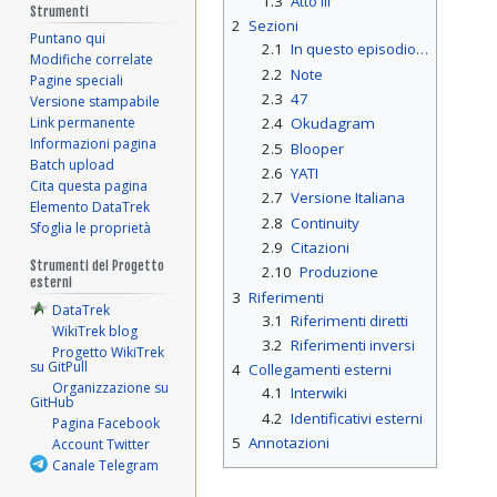
1.3
Atto III
Strumenti
2
Sezioni
Puntano qui
2.1
In questo episodio…
Modifiche correlate
2.2
Note
Pagine speciali
2.3
47
Versione stampabile
Link permanente
2.4
Okudagram
Informazioni pagina
2.5
Blooper
Batch upload
2.6
YATI
Cita questa pagina
2.7
Versione Italiana
Elemento DataTrek
2.8
Continuity
Sfoglia le proprietà
2.9
Citazioni
Strumenti del Progetto
2.10
Produzione
esterni
3
Riferimenti
DataTrek
3.1
Riferimenti diretti
WikiTrek blog
3.2
Riferimenti inversi
Progetto WikiTrek
su GitPull
4
Collegamenti esterni
Organizzazione su
4.1
Interwiki
GitHub
4.2
Identificativi esterni
Pagina Facebook
5
Annotazioni
Account Twitter
Canale Telegram