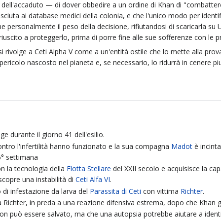
 dell'accaduto — di dover obbedire a un ordine di Khan di "combattere
ciuta ai database medici della colonia, e che l'unico modo per identi
personalmente il peso della decisione, rifiutandosi di scaricarla su U
uscito a proteggerlo, prima di porre fine alle sue sofferenze con le p
ivolge a Ceti Alpha V come a un'entità ostile che lo mette alla prova, g
pericolo nascosto nel pianeta e, se necessario, lo ridurrà in cenere p
ge durante il giorno 41 dell'esilio.
ntro l'infertilità hanno funzionato e la sua compagna
Madot
è incinta
36° settimana
n la tecnologia della
Flotta Stellare
del XXII secolo e acquisisce la ca
scopre una instabilità di
Ceti Alfa VI
.
o di infestazione da larva del
Parassita di Ceti
con vittima
Richter
.
 Richter, in preda a una reazione difensiva estrema, dopo che Khan gli
n può essere salvato, ma che una autopsia potrebbe aiutare a identif