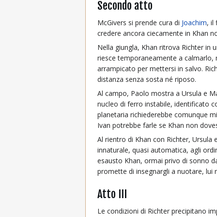
Secondo atto
McGivers si prende cura di
Joachim
, il
credere ancora ciecamente in Khan nono
Nella giungla, Khan ritrova Richter in 
riesce temporaneamente a calmarlo, ma
arrampicato per mettersi in salvo. Rich
distanza senza sosta né riposo.
Al campo, Paolo mostra a Ursula e Mad
nucleo di ferro instabile, identificato 
planetaria richiederebbe comunque milio
Ivan potrebbe farle se Khan non doves
Al rientro di Khan con Richter, Ursula 
innaturale, quasi automatica, agli ord
esausto Khan, ormai privo di sonno da 
promette di insegnargli a nuotare, lui 
Atto III
Le condizioni di Richter precipitano i