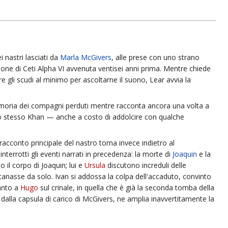
 nastri lasciati da
Marla McGivers
, alle prese con uno strano
one di Ceti Alpha VI avvenuta ventisei anni prima. Mentre chiede
e gli scudi al minimo per ascoltarne il suono, Lear avvia la
memoria dei compagni perduti mentre racconta ancora una volta a
 lo stesso Khan — anche a costo di addolcire con qualche
l racconto principale del nastro torna invece indietro al
terrotti gli eventi narrati in precedenza: la morte di
Joaquin
e la
 il corpo di Joaquin; lui e
Ursula
discutono increduli delle
lontanasse da solo. Ivan si addossa la colpa dell'accaduto, convinto
canto a
Hugo
sul crinale, in quella che è già la seconda tomba della
lla capsula di carico di McGivers, ne amplia inavvertitamente la