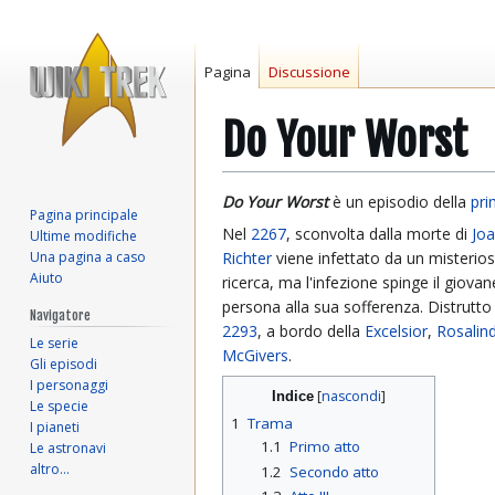
Pagina
Discussione
Do Your Worst
Vai
Vai
Do Your Worst
è un episodio della
pri
Pagina principale
alla
alla
Nel
2267
, sconvolta dalla morte di
Joa
Ultime modifiche
navigazione
ricerca
Una pagina a caso
Richter
viene infettato da un misterio
Aiuto
ricerca, ma l'infezione spinge il giova
persona alla sua sofferenza. Distrutto 
Navigatore
2293
, a bordo della
Excelsior
,
Rosalin
Le serie
McGivers
.
Gli episodi
I personaggi
Indice
Le specie
1
Trama
I pianeti
1.1
Primo atto
Le astronavi
altro…
1.2
Secondo atto