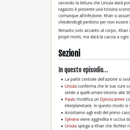
secondo la lettura che Ursula darà poi
ragazzo è presente una tossina sconos
comunque all'infezione. Khan si assume 
chiedendogli perdono per non essere ri
Rimasto solo accanto al corpo, Khan si r
propri morti, ma darà la caccia a ogni 
Sezioni
In questo episodio…
La parte centrale dell'azione si svol
Ursula
conferma che le sue cure co
simile a quelli umani intorno alla 
Paulo
modifica un
Dynoscanner
co
interplanetarie. In questo modo si 
Assistiamo agli esiti del primo cas
Sylvana
viene aggredita e uccisa da
Ursula
spiega a Khan che Richter no