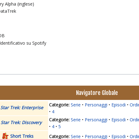
y Alpha (inglese)
 DataTrek
MDB
 Identificativo su Spotify
Navigatore Globale
Serie
Personaggi
Episodi
Ordi
Star Trek: Enterprise
4
Serie
Personaggi
Episodi
Ordi
Star Trek: Discovery
4
5
Short Treks
Serie
Personaggi
Episodi
Ordi