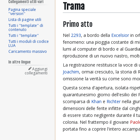
Collegamenti utili vari
Trama
Pagina speciale
''version''
Lista di pagine utili
Primo atto
Tutti i ''template'' di
contenuto
Nel
2293
, a bordo della
Excelsior
in or
Tutti i ''template''
Tutti i moduli di codice
fenomeno: una pioggia costante di mic
LUA
lumi al computer di bordo e al Guard
Caricamento massivo
riproduzione di un nuovo nastro, molto 
In altre lingue
La registrazione restituisce la voce 
Aggiungi
Joachim
, ormai cresciuto, la storia d
collegamenti
omissione la verità su come sono mort
Questa scena d'apertura, isolata rispett
quarantunesimo giorno dell'esilio dei P
scomparsa di
Khan
e
Richter
nella giu
dimensioni delle ferite inflitte dal cin
di essere stato negligente durante il t
colonia. Nel frattempo il giovane
Paol
portata fino a coprire l'intero accam