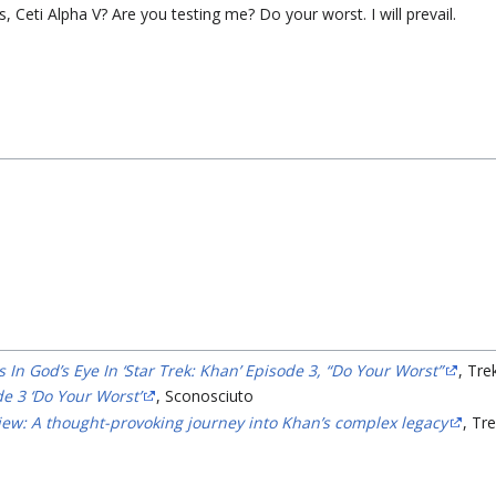
us, Ceti Alpha V? Are you testing me? Do your worst. I will prevail.
In God’s Eye In ‘Star Trek: Khan’ Episode 3, “Do Your Worst”
, Tr
e 3 ‘Do Your Worst’
, Sconosciuto
iew: A thought-provoking journey into Khan’s complex legacy
, Tr