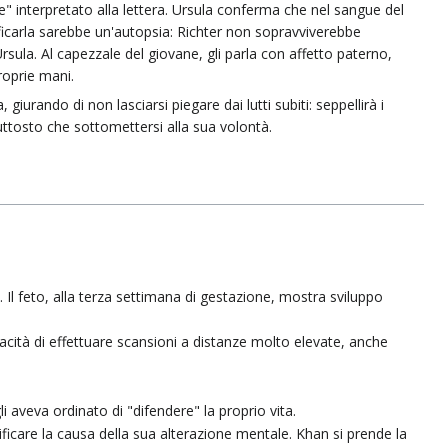
" interpretato alla lettera. Ursula conferma che nel sangue del
ficarla sarebbe un'autopsia: Richter non sopravviverebbe
rsula. Al capezzale del giovane, gli parla con affetto paterno,
roprie mani.
iurando di non lasciarsi piegare dai lutti subiti: seppellirà i
iuttosto che sottomettersi alla sua volontà.
. Il feto, alla terza settimana di gestazione, mostra sviluppo
pacità di effettuare scansioni a distanze molto elevate, anche
 aveva ordinato di "difendere" la proprio vita.
icare la causa della sua alterazione mentale. Khan si prende la