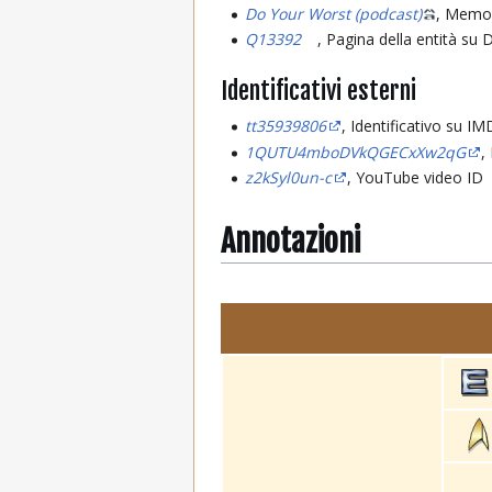
Do Your Worst (podcast)
, Memor
Q13392
, Pagina della entità su
Identificativi esterni
tt35939806
, Identificativo su I
1QUTU4mboDVkQGECxXw2qG
,
z2kSyl0un-c
, YouTube video ID
Annotazioni