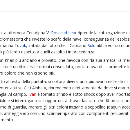
bita attorno a Ceti Alpha V,
Rosalind Lear
riprende la catalogazione dei
rometeoriti che investe lo scafo della nave, conseguenza dell'esplosi
iamarina
Tuvok
, irritata dal fatto che il Capitano
Sulu
abbia voluto ridurr
più tardo rispetto a quelli ascoltati in precedenza.
di un Khan più anziano e provato, che rievoca con "la sua amata" la 
i Richter: un rito serale ormai consolidato, portato avanti — ammette
i coloro che non ci sono più.
o al resto della puntata, si colloca diversi anni più avanti nell'esilio; i
otenziati su Ceti Alpha V, riprendendo direttamente da dove si erano in
ngla. Al campo,
Ivan
è tornato sfinito e sotto shock dopo aver riportato
ghiale e si interrogano sull'opportunità di aver lasciato che Khan si al
urno di guardia, mentre gli altri coloni iniziano a seppellire Joaquin ac
o
, armeggiando con uno scanner riparato con componenti recuperati da
pamento.