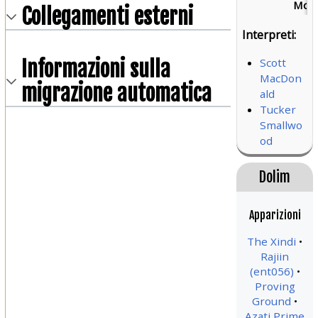
Mort
Collegamenti esterni
Interpreti:
Informazioni sulla
Scott
MacDon
migrazione automatica
ald
Tucker
Smallwo
od
Dolim
Apparizioni
The Xindi
Rajiin
(ent056)
Proving
Ground
Azati Prime