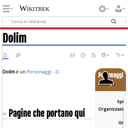
Wikitrek
Dolim
Dolim
è un
Personaggi - D
.
Personaggi
o
Speci
Organizzazion
Pagine che portano qui
Grad