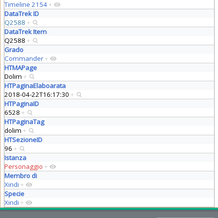
Timeline 2154
+
DataTrek ID
Q2588
+
DataTrek Item
Q2588
+
Grado
Commander
+
HTMAPage
Dolim
+
HTPaginaElaboarata
2018-04-22T16:17:30
+
HTPaginaID
6528
+
HTPaginaTag
dolim
+
HTSezioneID
96
+
Istanza
Personaggio
+
Membro di
Xindi
+
Specie
Xindi
+