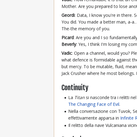
Mother. Are you prepared to lose anot
Geordi
: Data, I know you're in there.
You did. You made a better man, a-a… 
The-the memory of you.
Picard
: Are you and I so fundamentall
Beverly
: Yes, I think I'm losing my co
Vadic
: Open a channel, would you? Ple
what defence is formidable against the
but mercy. To be mutable, fluid, mea
Jack Crusher where he most belongs. I 
Continuity
La
Titan
si nasconde tra i relitti ne
The Changing Face of Evil
.
Nella conversazione con Tuvok, Set
effettivamente apparsa in
Infinite
Il relitto della nave Vulcaniana vici