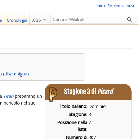
entra
Richiedi utenza
R
e
Cronologia
Altro
i
c
e
r
c
a
.
o (disambigua)
Stagione 3 di
Picard
la
Titan
preparano un
n pericolo nel suo
Titolo italiano:
Dominio
Stagione:
3
Posizione nella
7
lista:
Numero di
307