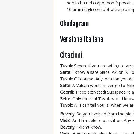
non lo ha nel corpo, non è possibil
10 ammiragli con ruoli attivi più i
Okudagram
Versione Italiana
Citazioni
Tuvok
: Seven, if you are willing to a
Sette
: I know a safe place. Aklion 7. 
Tuvok
: Of course. Any location you des
Sette
: A Vulcan would never go to Akl
Geordi
: Trace activated! Subspace rel
Sette
: Only the real Tuvok would kno
Tuvok
: All I can tell you is, when we
Beverly
: So you evolved from the biol
Vadic
: And I'm able to pass it on. Any 
Beverly
: I didn't know.
Vadic
: How remarkable it is that an e