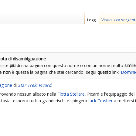
Leggi
Visualizza sorgent
ota di disambiguazione
siste
più
di una pagina con questo nome o con un nome molto
simile
Se
non
è questa la pagina che stai cercando, segui
questo
link:
Domini
tagione
di
Star Trek: Picard
.
 trovando nessun alleato nella
Flotta Stellare
, Picard e l'equipaggio del
uttavia, esporrà tutti a grandi rischi e spingerà
Jack Crusher
a mettersi i