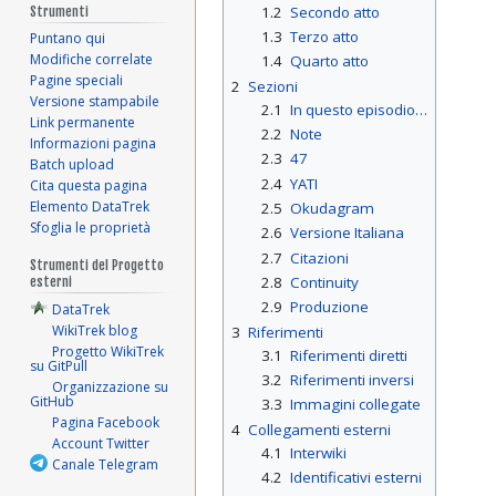
1.2
Secondo atto
Strumenti
1.3
Terzo atto
Puntano qui
Modifiche correlate
1.4
Quarto atto
Pagine speciali
2
Sezioni
Versione stampabile
2.1
In questo episodio…
Link permanente
2.2
Note
Informazioni pagina
2.3
47
Batch upload
2.4
YATI
Cita questa pagina
Elemento DataTrek
2.5
Okudagram
Sfoglia le proprietà
2.6
Versione Italiana
2.7
Citazioni
Strumenti del Progetto
2.8
Continuity
esterni
2.9
Produzione
DataTrek
WikiTrek blog
3
Riferimenti
Progetto WikiTrek
3.1
Riferimenti diretti
su GitPull
3.2
Riferimenti inversi
Organizzazione su
GitHub
3.3
Immagini collegate
Pagina Facebook
4
Collegamenti esterni
Account Twitter
4.1
Interwiki
Canale Telegram
4.2
Identificativi esterni