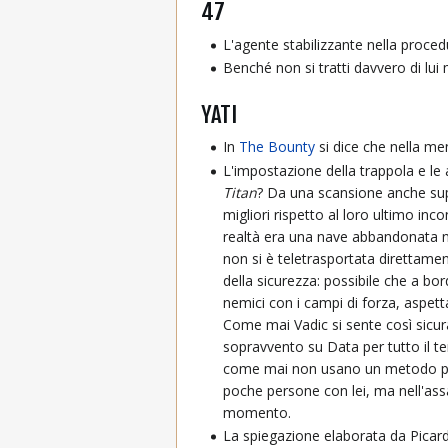
47
L'agente stabilizzante nella proced
Benché non si tratti davvero di lu
YATI
In
The Bounty
si dice che nella men
L'impostazione della trappola e le 
Titan
? Da una scansione anche supe
migliori rispetto al loro ultimo inc
realtà era una nave abbandonata ne
non si è teletrasportata direttame
della sicurezza: possibile che a bo
nemici con i campi di forza, aspet
Come mai Vadic si sente così sicu
sopravvento su Data per tutto il 
come mai non usano un metodo più
poche persone con lei, ma nell'ass
momento.
La spiegazione elaborata da Picard 