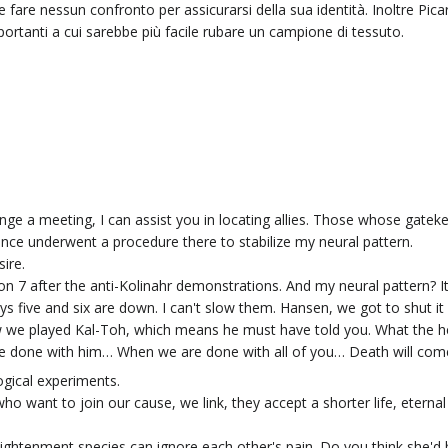
e fare nessun confronto per assicurarsi della sua identità. Inoltre Pi
mportanti a cui sarebbe più facile rubare un campione di tessuto.
rrange a meeting, I can assist you in locating allies. Those whose gat
I once underwent a procedure there to stabilize my neural pattern.
ire.
ion 7 after the anti-Kolinahr demonstrations. And my neural pattern? I
ays five and six are down. I can't slow them. Hansen, we got to shut i
w we played Kal-Toh, which means he must have told you. What the he
 are done with him… When we are done with all of you… Death will come 
ogical experiments.
who want to join our cause, we link, they accept a shorter life, eterna
nlightenment species can ignore each other's pain. Do you think she'd 