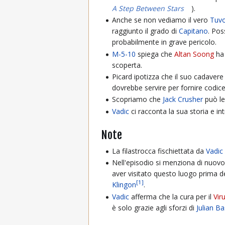
A Step Between Stars
).
Anche se non vediamo il vero
Tuv
raggiunto il grado di
Capitano
. Pos
probabilmente in grave pericolo.
M-5-10
spiega che
Altan Soong
ha
scoperta.
Picard ipotizza che il suo cadavere
dovrebbe servire per fornire codic
Scopriamo che
Jack Crusher
può le
Vadic
ci racconta la sua storia e in
Note
La filastrocca fischiettata da
Vadic
Nell'episodio si menziona di nuovo
aver visitato questo luogo prima d
[
1
]
Klingon
.
Vadic
afferma che la cura per il
Vir
è solo grazie agli sforzi di
Julian Ba