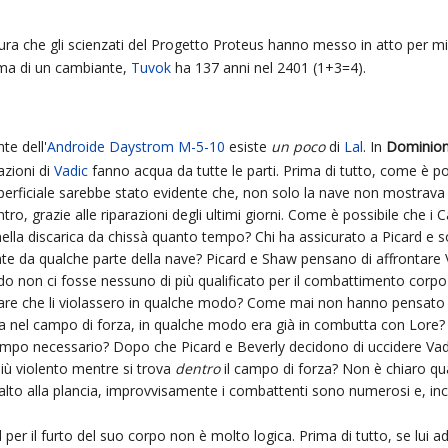
ura che gli scienzati del Progetto Proteus hanno messo in atto per mi
i ma di un cambiante,
Tuvok
ha 137 anni nel 2401 (1+3=4).
te dell'
Androide Daystrom M-5-10
esiste
un poco
di
Lal
. In
Dominio
azioni di
Vadic
fanno acqua da tutte le parti. Prima di tutto, come è po
rficiale sarebbe stato evidente che, non solo la nave non mostrava s
ontro, grazie alle riparazioni degli ultimi giorni. Come è possibile che i
lla discarica da chissà quanto tempo? Chi ha assicurato a Picard e s
nte da qualche parte della nave? Picard e Shaw pensano di affrontare V
rdo non ci fosse nessuno di più qualificato per il combattimento corpo
tare che li violassero in qualche modo? Come mai non hanno pensato a
ra nel campo di forza, in qualche modo era già in combutta con Lore?
tempo necessario? Dopo che Picard e Beverly decidono di uccidere V
 violento mentre si trova
dentro
il campo di forza? Non è chiaro qua
alto alla plancia, improvvisamente i combattenti sono numerosi e, inc
per il furto del suo corpo non è molto logica. Prima di tutto, se lui