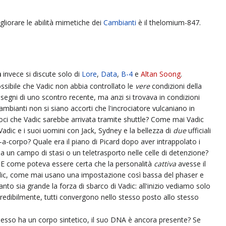
gliorare le abilità mimetiche dei
Cambianti
è il thelomium-847.
n
invece si discute solo di
Lore
,
Data
,
B-4
e
Altan Soong
.
ssibile che Vadic non abbia controllato le
vere
condizioni della
egni di uno scontro recente, ma anzi si trovava in condizioni
 Cambianti non si siano accorti che l'incrociatore vulcaniano in
oci che Vadic sarebbe arrivata tramite shuttle? Come mai Vadic
adic e i suoi uomini con Jack, Sydney e la bellezza di
due
ufficiali
-a-corpo? Quale era il piano di Picard dopo aver intrappolato i
 un campo di stasi o un teletrasporto nelle celle di detenzione?
 E come poteva essere certa che la personalità
cattiva
avesse il
adic, come mai usano una impostazione così bassa del phaser e
nto sia grande la forza di sbarco di Vadic: all'inizio vediamo solo
redibilmente, tutti convergono nello stesso posto allo stesso
 adesso ha un corpo sintetico, il suo DNA è ancora presente? Se