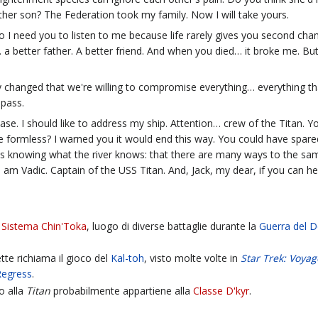
her son? The Federation took my family. Now I will take yours.
 So I need you to listen to me because life rarely gives you second 
a better father. A better friend. And when you died… it broke me. Bu
y changed that we're willing to compromise everything… everything tha
mpass.
ase. I should like to address my ship. Attention… crew of the Titan. Y
 formless? I warned you it would end this way. You could have spared
ns knowing what the river knows: that there are many ways to the sa
am Vadic. Captain of the USS Titan. And, Jack, my dear, if you can he
l
Sistema Chin'Toka
, luogo di diverse battaglie durante la
Guerra del 
te richiama il gioco del
Kal-toh
, visto molte volte in
Star Trek: Voyag
 Regress
.
no alla
Titan
probabilmente appartiene alla
Classe D'kyr
.