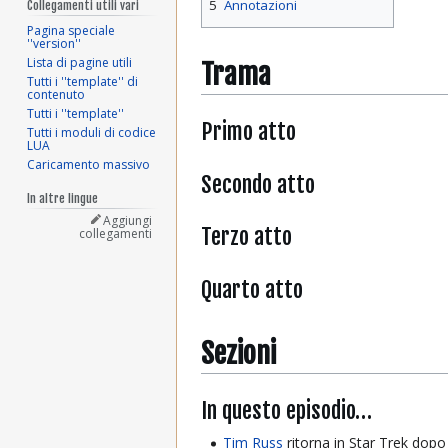
5
Annotazioni
Collegamenti utili vari
Pagina speciale
''version''
Lista di pagine utili
Trama
Tutti i ''template'' di
contenuto
Tutti i ''template''
Primo atto
Tutti i moduli di codice
LUA
Caricamento massivo
Secondo atto
In altre lingue
Aggiungi
Terzo atto
collegamenti
Quarto atto
Sezioni
In questo episodio…
Tim Russ
ritorna in Star Trek dopo 