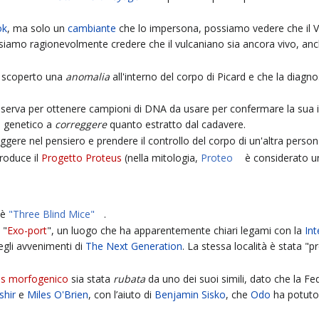
ok
, ma solo un
cambiante
che lo impersona, possiamo vedere che il 
siamo ragionevolmente credere che il vulcaniano sia ancora vivo, anc
 scoperto una
anomalia
all'interno del corpo di Picard e che la diagno
 serva per ottenere campioni di DNA da usare per confermare la sua id
e genetico a
correggere
quanto estratto dal cadavere.
ggere nel pensiero e prendere il controllo del corpo di un'altra perso
troduce il
Progetto Proteus
(nella mitologia,
Proteo
è considerato u
è
"Three Blind Mice"
.
 "
Exo-port
", un luogo che ha apparentemente chiari legami con la
Int
egli avvenimenti di
The Next Generation
. La stessa località è stata "
us morfogenico
sia stata
rubata
da uno dei suoi simili, dato che la Fede
shir
e
Miles O'Brien
, con l’aiuto di
Benjamin Sisko
, che
Odo
ha potuto 