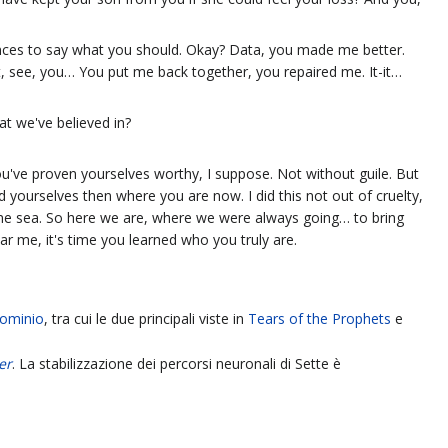
chances to say what you should. Okay? Data, you made me better.
t, see, you… You put me back together, you repaired me. It-it…
t we've believed in?
ou've proven yourselves worthy, I suppose. Not without guile. But
 yourselves then where you are now. I did this not out of cruelty,
me sea. So here we are, where we were always going… to bring
ar me, it's time you learned who you truly are.
Dominio
, tra cui le due principali viste in
Tears of the Prophets
e
er
. La stabilizzazione dei percorsi neuronali di Sette è