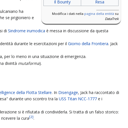
Il Bounty
Resa
Vulcaniano ha
Modifica i dati nella
pagina della entità
su
he se prigioniero e
DataTrek
si di
Sindrome irumodica
è messa in discussione da questa
entità durante le esercitazioni per il
Giorno della Frontiera
. Jack
na, per lo meno in una situazione di emergenza.
na divintà
mutaforma
).
elligence della Flotta Stellare
. In
Disengage
, Jack ha raccontato di
presa" durante uno scontro tra la
USS Titan NCC-1777
e i
razione si è rifiutata di condividerla. Si tratta di un falso storico:
[
2
]
ricevere la cura
.