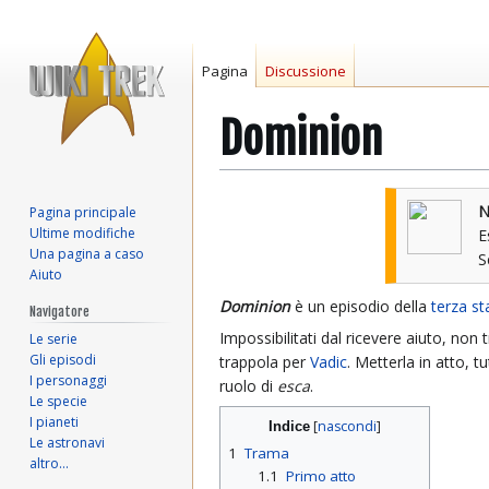
Pagina
Discussione
Dominion
Vai
Vai
N
Pagina principale
alla
alla
Ultime modifiche
E
navigazione
ricerca
Una pagina a caso
Aiuto
Dominion
è un episodio della
terza s
Navigatore
Impossibilitati dal ricevere aiuto, non
Le serie
Gli episodi
trappola per
Vadic
. Metterla in atto, t
I personaggi
ruolo di
esca
.
Le specie
I pianeti
Indice
Le astronavi
1
Trama
altro…
1.1
Primo atto