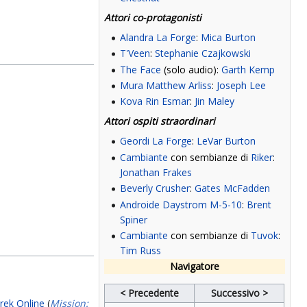
Attori co-protagonisti
Alandra La Forge
:
Mica Burton
T'Veen
:
Stephanie Czajkowski
The Face
(solo audio):
Garth Kemp
Mura Matthew Arliss
:
Joseph Lee
Kova Rin Esmar
:
Jin Maley
Attori ospiti straordinari
Geordi La Forge
:
LeVar Burton
Cambiante
con sembianze di
Riker
:
Jonathan Frakes
Beverly Crusher
:
Gates McFadden
Androide Daystrom M-5-10
:
Brent
Spiner
Cambiante
con sembianze di
Tuvok
:
Tim Russ
Navigatore
< Precedente
Successivo >
Trek Online
(
Mission: