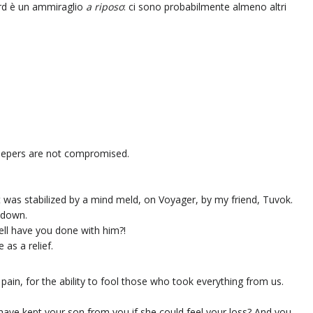
card è un ammiraglio
a riposo
: ci sono probabilmente almeno altri
ekeepers are not compromised.
t was stabilized by a mind meld, on Voyager, by my friend, Tuvok.
t down.
ll have you done with him?!
as a relief.
l pain, for the ability to fool those who took everything from us.
have kept your son from you if she could feel your loss? And you,