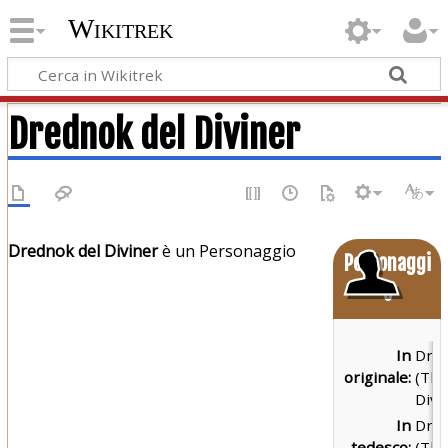
Wikitrek
Drednok del Diviner
Drednok del Diviner
è un Personaggio
Personaggi
o
In
Dre
originale:
(Th
Divi
In
Dre
tedesco:
(Th