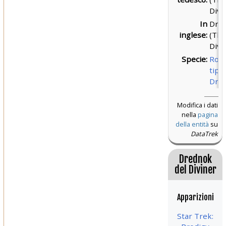
Divi
In
Dre
inglese:
(Th
Divi
Specie:
Rob
tipo
Dre
Modifica i dati
nella
pagina
della entità
su
DataTrek
Drednok
del Diviner
Apparizioni
Star Trek: