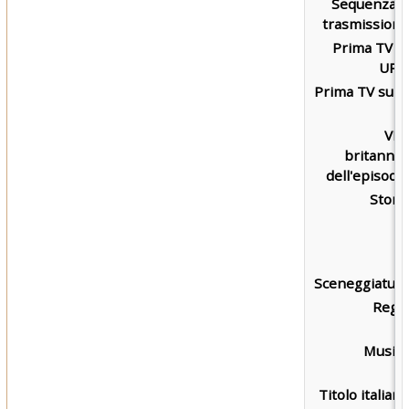
Sequenza d
trasmissione
Prima TV s
UPN
Prima TV su L
7
VH
britannic
dell'episodio
Storia
Sceneggiatura
Regia
Musica
Titolo italiano