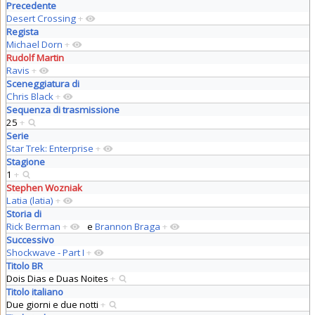
Precedente
Desert Crossing
+
Regista
Michael Dorn
+
Rudolf Martin
Ravis
+
Sceneggiatura di
Chris Black
+
Sequenza di trasmissione
25
+
Serie
Star Trek: Enterprise
+
Stagione
1
+
Stephen Wozniak
Latia (latia)
+
Storia di
Rick Berman
+
e
Brannon Braga
+
Successivo
Shockwave - Part I
+
Titolo BR
Dois Dias e Duas Noites
+
Titolo italiano
Due giorni e due notti
+