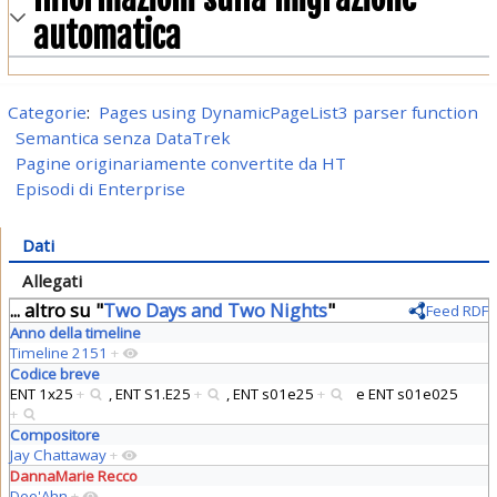
automatica
Categorie
:
Pages using DynamicPageList3 parser function
Semantica senza DataTrek
Pagine originariamente convertite da HT
Episodi di Enterprise
Dati
Allegati
... altro su "
Two Days and Two Nights
"
Feed RDF
Anno della timeline
Timeline 2151
+
Codice breve
ENT 1x25
+
,
ENT S1.E25
+
,
ENT s01e25
+
e
ENT s01e025
+
Compositore
Jay Chattaway
+
DannaMarie Recco
Dee'Ahn
+