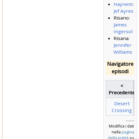
Haynem
:
Jef Ayres
Risano:
James
Ingersol
Risana:
Jennifer
Williams
Navigatore
episodi
<
Precedente
Desert
Crossing
Modifica i dati
nella
pagina
della entità
su