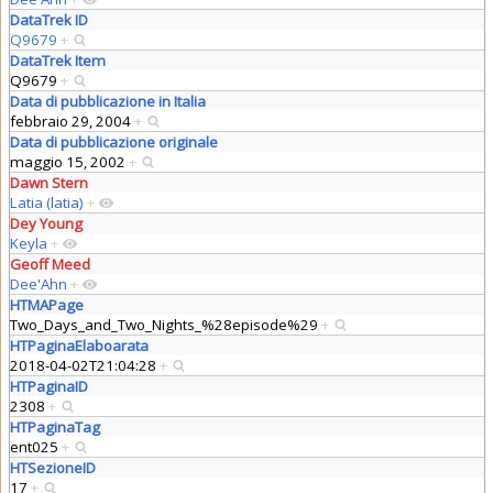
DataTrek ID
Q9679
+
DataTrek Item
Q9679
+
Data di pubblicazione in Italia
febbraio 29, 2004
+
Data di pubblicazione originale
maggio 15, 2002
+
Dawn Stern
Latia (latia)
+
Dey Young
Keyla
+
Geoff Meed
Dee'Ahn
+
HTMAPage
Two_Days_and_Two_Nights_%28episode%29
+
HTPaginaElaboarata
2018-04-02T21:04:28
+
HTPaginaID
2308
+
HTPaginaTag
ent025
+
HTSezioneID
17
+