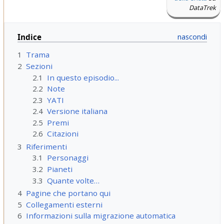
DataTrek
Indice
1
Trama
2
Sezioni
2.1
In questo episodio...
2.2
Note
2.3
YATI
2.4
Versione italiana
2.5
Premi
2.6
Citazioni
3
Riferimenti
3.1
Personaggi
3.2
Pianeti
3.3
Quante volte…
4
Pagine che portano qui
5
Collegamenti esterni
6
Informazioni sulla migrazione automatica