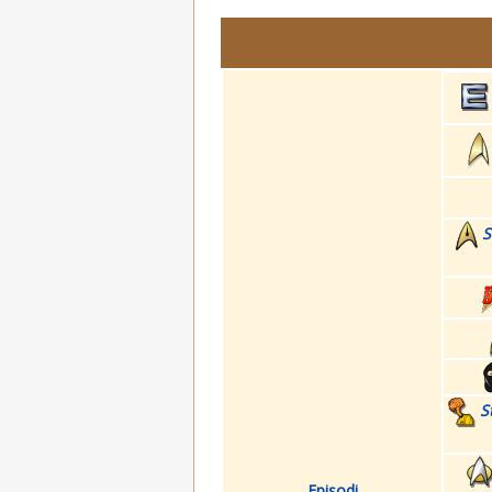
S
S
Episodi