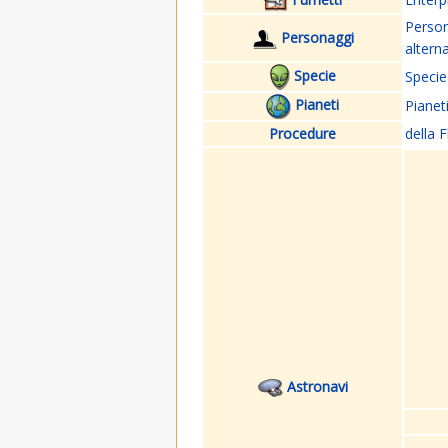
Perso
Personaggi
altern
Specie
Specie
Pianeti
Pianet
Procedure
della F
Astronavi