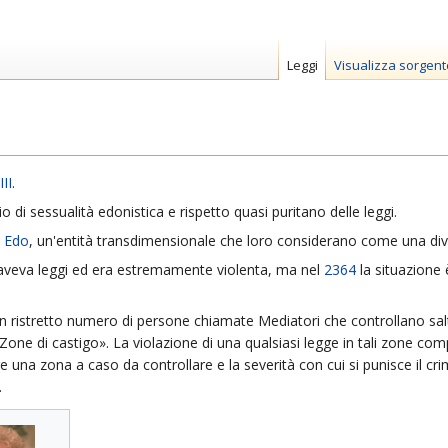
Leggi
Visualizza sorgent
II
.
o di sessualità edonistica e rispetto quasi puritano delle leggi.
i Edo
, un'entità transdimensionale che loro considerano come una divi
n aveva leggi ed era estremamente violenta, ma nel
2364
la situazione
n ristretto numero di persone chiamate Mediatori che controllano sal
«Zone di castigo». La violazione di una qualsiasi legge in tali zone co
 una zona a caso da controllare e la severità con cui si punisce il cri
.