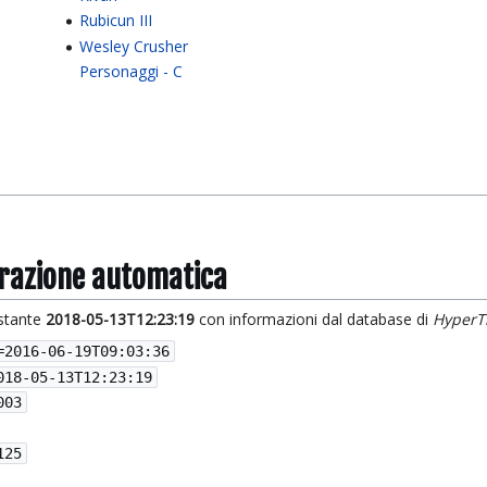
Rubicun III
Wesley Crusher
Personaggi - C
grazione automatica
istante
2018-05-13T12:23:19
con informazioni dal database di
HyperT
=
2016-06-19T09:03:36
018-05-13T12:23:19
003
125