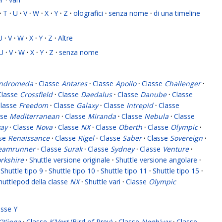
·
T
·
U
·
V
·
W
·
X
·
Y
·
Z
·
olografici
·
senza nome
·
di una timeline
U
·
V
·
W
·
X
·
Y
·
Z
·
Altre
U
·
V
·
W
·
X
·
Y
·
Z
·
senza nome
ndromeda
·
Classe
Antares
·
Classe
Apollo
·
Classe
Challenger
·
Classe
Crossfield
·
Classe
Daedalus
·
Classe
Danube
·
Classe
lasse
Freedom
·
Classe
Galaxy
·
Classe
Intrepid
·
Classe
sse
Mediterranean
·
Classe
Miranda
·
Classe
Nebula
·
Classe
ay
·
Classe
Nova
·
Classe
NX
·
Classe
Oberth
·
Classe
Olympic
·
sse
Renaissance
·
Classe
Rigel
·
Classe
Saber
·
Classe
Sovereign
·
eamrunner
·
Classe
Surak
·
Classe
Sydney
·
Classe
Venture
·
rkshire
·
Shuttle versione originale
·
Shuttle versione angolare
·
Shuttle tipo 9
·
Shuttle tipo 10
·
Shuttle tipo 11
·
Shuttle tipo 15
·
huttlepod della classe
NX
·
Shuttle vari
·
Classe
Olympic
asse Y
't'inga
·
Classe
K'Vort
(Bird of Prey)
·
Classe
Negh'var
·
Classe