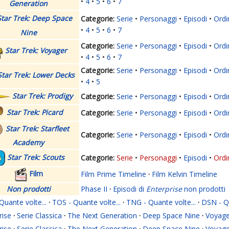
4
5
6
7
Generation
Star Trek: Deep Space
Serie
Personaggi
Episodi
Ordi
4
5
6
7
Nine
Serie
Personaggi
Episodi
Ordi
Star Trek: Voyager
4
5
6
7
Serie
Personaggi
Episodi
Ordi
Star Trek: Lower Decks
4
5
Star Trek: Prodigy
Serie
Personaggi
Episodi
Ordi
Star Trek: Picard
Serie
Personaggi
Episodi
Ordi
Star Trek: Starfleet
Serie
Personaggi
Episodi
Ordi
Academy
Star Trek: Scouts
Serie
Personaggi
Episodi
Ordi
Film
Film Prime Timeline
·
Film Kelvin Timeline
Non prodotti
Phase II
·
Episodi di
Enterprise
non prodotti
Quante volte...
·
TOS - Quante volte...
·
TNG - Quante volte...
·
DSN - Qu
rise
·
Serie Classica
·
The Next Generation
·
Deep Space Nine
·
Voyage
rise
·
Serie Classica
·
The Next Generation
·
Deep Space Nine
·
Voyage