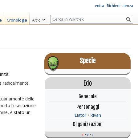
entra
Richiedi utenza
R
e
Cronologia
Altro
i
c
e
r
c
Specie
a
nità.
Edo
 è radicalmente
Generale
tuariamente delle
mporta l'esecuzione
Personaggi
mine, è stato un
Liator
Rivan
Organizzazioni
t
v
e