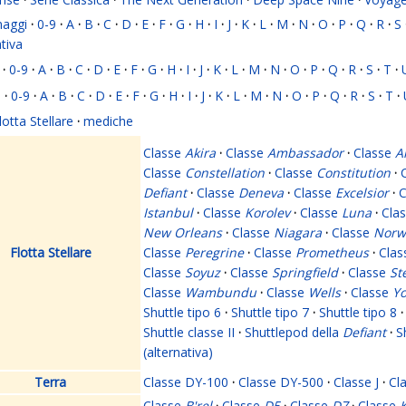
naggi
·
0-9
·
A
·
B
·
C
·
D
·
E
·
F
·
G
·
H
·
I
·
J
·
K
·
L
·
M
·
N
·
O
·
P
·
Q
·
R
·
S
ativa
·
0-9
·
A
·
B
·
C
·
D
·
E
·
F
·
G
·
H
·
I
·
J
·
K
·
L
·
M
·
N
·
O
·
P
·
Q
·
R
·
S
·
T
·
i
·
0-9
·
A
·
B
·
C
·
D
·
E
·
F
·
G
·
H
·
I
·
J
·
K
·
L
·
M
·
N
·
O
·
P
·
Q
·
R
·
S
·
T
·
lotta Stellare
·
mediche
Classe
Akira
·
Classe
Ambassador
·
Classe
A
Classe
Constellation
·
Classe
Constitution
·
Defiant
·
Classe
Deneva
·
Classe
Excelsior
·
C
Istanbul
·
Classe
Korolev
·
Classe
Luna
·
Cla
New Orleans
·
Classe
Niagara
·
Classe
Norw
Flotta Stellare
Classe
Peregrine
·
Classe
Prometheus
·
Cla
Classe
Soyuz
·
Classe
Springfield
·
Classe
St
Classe
Wambundu
·
Classe
Wells
·
Classe
Yo
Shuttle tipo 6
·
Shuttle tipo 7
·
Shuttle tipo 8
·
Shuttle classe II
·
Shuttlepod della
Defiant
·
S
(alternativa)
Terra
Classe DY-100
·
Classe DY-500
·
Classe J
·
Cl
Classe
B'rel
·
Classe
D5
·
Classe
D7
·
Classe
K