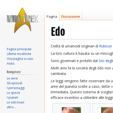
Pagina
Discussione
Edo
Vai
Vai
Civiltà di umanoidi originari di
Rubicun I
Pagina principale
alla
alla
La loro cultura è basata su un miscugli
Ultime modifiche
navigazione
ricerca
Una pagina a caso
Sono governati e protetti dal
Dio degl
Aiuto
Molti anni fa la società degli Edo no
Navigatore
cambiata.
Le serie
Le leggi vengono fatte osservare da u
Gli episodi
aree del pianeta scelte a caso, dette 
I personaggi
immediata. Questo sistema di scegliere
Le specie
efficace incentivo a obbedire alle leggi
I pianeti
Le astronavi
altro…