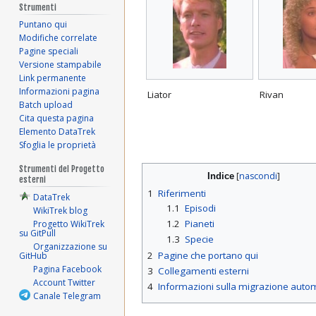
Strumenti
Puntano qui
Modifiche correlate
Pagine speciali
Versione stampabile
Link permanente
Informazioni pagina
Liator
Rivan
Batch upload
Cita questa pagina
Elemento DataTrek
Sfoglia le proprietà
Strumenti del Progetto
Indice
esterni
1
Riferimenti
DataTrek
1.1
Episodi
WikiTrek blog
1.2
Pianeti
Progetto WikiTrek
su GitPull
1.3
Specie
Organizzazione su
2
Pagine che portano qui
GitHub
Pagina Facebook
3
Collegamenti esterni
Account Twitter
4
Informazioni sulla migrazione auto
Canale Telegram