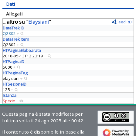
Dati
Allegati
... altro su "
Elaysiani
"
Feed RDF
DataTrek ID
Q2802
+
DataTrek Item
Q2802
+
HTPaginaElaboarata
2018-05-13T12:23:19
+
HTPaginaID
5000
+
HTPaginaTag
elaysiani
+
HTSezioneID
125
+
Istanza
Specie
+
Questa pagina è stata modificata per
l'ultima volta il 24 ago 2025 alle 00:42.
Il contenuto è disponibile in base alla