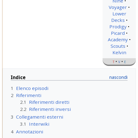
Nine
Voyager
Lower
Decks
Prodigy
Picard
Academy
Scouts
Kelvin
t
v
e
Indice
1
Elenco episodi
2
Riferimenti
2.1
Riferimenti diretti
2.2
Riferimenti inversi
3
Collegamenti esterni
3.1
Interwiki
4
Annotazioni