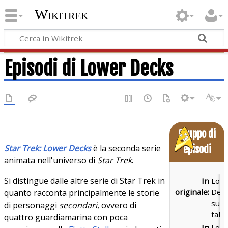
Wikitrek
Episodi di Lower Decks
Gruppo di
Star Trek: Lower Decks
è la seconda serie
episodi
animata nell'universo di
Star Trek
.
Si distingue dalle altre serie di Star Trek in
In
Low
originale:
Dec
quanto racconta principalmente le storie
sum
di personaggi
secondari
, ovvero di
tabl
quattro guardiamarina con poca
In
Low