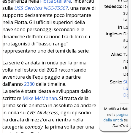
esperienza nella
Flotta Stellare
, imbarcati
tedesco:
Dec
sulla
USS Cerritos NCC-75567
, una nave di
sum
supporto decisamente poco importante
tabl
nella Flotta. Gli ufficiali superiori della
In
Low
nave sono personaggi secondari e le
inglese:
Dec
dinamiche dell'interazione tra di loro e i
sum
protagonisti di "basso rango"
tabl
rappresentano uno dei temi della serie.
Alias:
Tabe
rias
La serie è andata in onda per la prima
di L
volta nell'estate del 2020 raccontando
Dec
avventure dell'equipaggio a partire
Serie:
Star
dall'anno
2380
della timeline.
Low
La serie è stata ideata e sviluppata dallo
Dec
scrittore
Mike McMahan
. Si tratta della
prima serie animata in assoluto ad andare
Modifica i dati
in onda su
CBS All Access
, ogni episodio
nella
pagina
ha durata di mezz'ora e rientra nella
della entità
su
DataTrek
categoria
comedy
, la prima volta per una