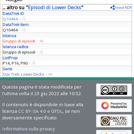
... altro su "
Episodi di Lower Decks
"
Feed RDF
DataTrek ID
Q10464
+
DataTrek Item
Q10464
+
Istanza
Gruppo di episodi
+
Istanza radice
Gruppo di episodi
+
ListProp
P14, P16, P90
+
Serie
Star Trek: Lower Decks
+
Questa pagina è stata modificata per
l'ultima volta il 23 giu 2022 alle 10:52.
Il contenuto è disponibile in base alla
licenza
CC BY-SA 4.0 e GFDL
, se non
diversamente specificato.
Informativa sulla privacy