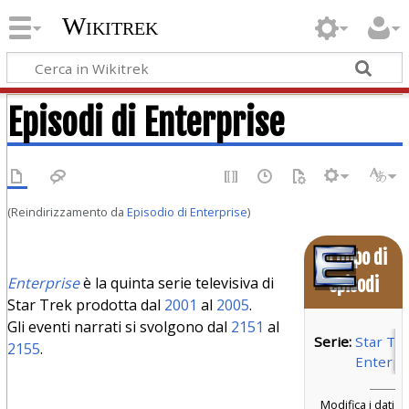
Wikitrek
Episodi di Enterprise
(Reindirizzamento da
Episodio di Enterprise
)
Gruppo di
Enterprise
è la quinta serie televisiva di
episodi
Star Trek prodotta dal
2001
al
2005
.
Gli eventi narrati si svolgono dal
2151
al
Serie:
Star Tre
2155
.
Enterpr
Modifica i dati