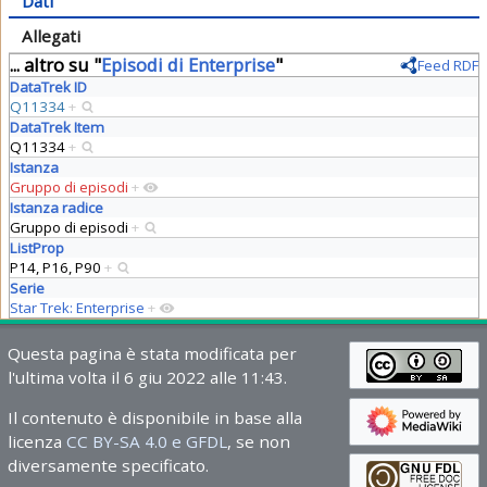
Dati
Allegati
... altro su "
Episodi di Enterprise
"
Feed RDF
DataTrek ID
Q11334
+
DataTrek Item
Q11334
+
Istanza
Gruppo di episodi
+
Istanza radice
Gruppo di episodi
+
ListProp
P14, P16, P90
+
Serie
Star Trek: Enterprise
+
Questa pagina è stata modificata per
l'ultima volta il 6 giu 2022 alle 11:43.
Il contenuto è disponibile in base alla
licenza
CC BY-SA 4.0 e GFDL
, se non
diversamente specificato.