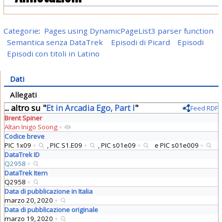
Categorie
:
Pages using DynamicPageList3 parser function
Semantica senza DataTrek
Episodi di Picard
Episodi
Episodi con titoli in Latino
Dati
Allegati
... altro su "
Et in Arcadia Ego, Part I
"
Feed RDF
Brent Spiner
Altan Inigo Soong
+
Codice breve
PIC 1x09
+
,
PIC S1.E09
+
,
PIC s01e09
+
e
PIC s01e009
+
DataTrek ID
Q2958
+
DataTrek Item
Q2958
+
Data di pubblicazione in Italia
marzo 20, 2020
+
Data di pubblicazione originale
marzo 19, 2020
+