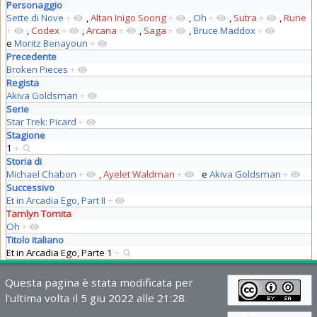
Personaggio
Sette di Nove
+
,
Altan Inigo Soong
+
,
Oh
+
,
Sutra
+
,
Rune
+
,
Codex
+
,
Arcana
+
,
Saga
+
,
Bruce Maddox
+
e
Moritz Benayoun
+
Precedente
Broken Pieces
+
Regista
Akiva Goldsman
+
Serie
Star Trek: Picard
+
Stagione
1
+
Storia di
Michael Chabon
+
,
Ayelet Waldman
+
e
Akiva Goldsman
+
Successivo
Et in Arcadia Ego, Part II
+
Tamlyn Tomita
Oh
+
Titolo italiano
Et in Arcadia Ego, Parte 1
+
Questa pagina è stata modificata per
l'ultima volta il 5 giu 2022 alle 21:28.