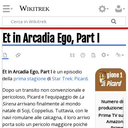
Wikitrek
Et in Arcadia Ego, Part I
Et in Arcadia Ego, Part I
è un episodio
Stagione 1
della
prima stagione
di
Star Trek: Picard
.
di
Picard
Dopo un transito non convenzionale e
pericoloso, Picard e l'equipaggio de
La
Numero di
1
Sirena
arrivano finalmente al mondo
produzione:
natale di Soji, Coppelius. Tuttavia, con le
Prima TV su
v
navi romulane alle calcagna, il loro arrivo
Amazon
m
porta solo un pericolo maggiore poiché
Prime