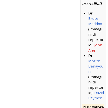
accreditati
Dr.
Bruce
Maddox
(immagi
ni di
repertor
io):
John
Ales
Dr.
Moritz
Benayou
n
(immagi
ni di
repertor
io):
David
Paymer
Navigatore