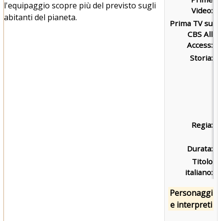
l'equipaggio scopre più del previsto sugli
Video:
abitanti del pianeta.
Prima TV su
g
CBS All
m
Access:
Storia:
Regia:
A
G
Durata:
4
Titolo
E
italiano:
E
Personaggi
e interpreti