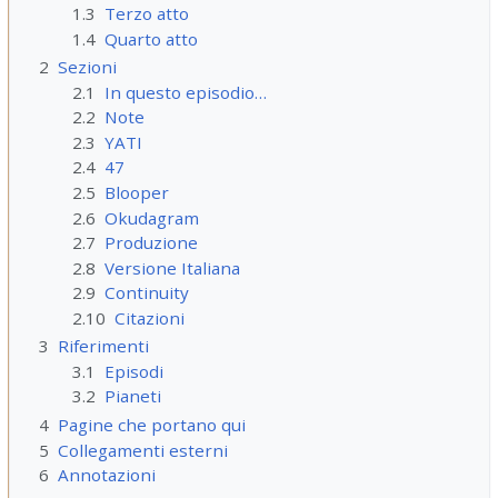
1.3
Terzo atto
1.4
Quarto atto
2
Sezioni
2.1
In questo episodio…
2.2
Note
2.3
YATI
2.4
47
2.5
Blooper
2.6
Okudagram
2.7
Produzione
2.8
Versione Italiana
2.9
Continuity
2.10
Citazioni
3
Riferimenti
3.1
Episodi
3.2
Pianeti
4
Pagine che portano qui
5
Collegamenti esterni
6
Annotazioni