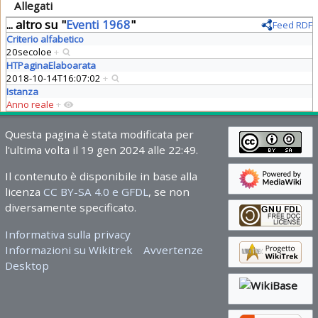
Allegati
... altro su "
Eventi 1968
"
Feed RDF
Criterio alfabetico
20secoloe
+
HTPaginaElaboarata
2018-10-14T16:07:02
+
Istanza
Anno reale
+
Questa pagina è stata modificata per
l'ultima volta il 19 gen 2024 alle 22:49.
Il contenuto è disponibile in base alla
licenza
CC BY-SA 4.0 e GFDL
, se non
diversamente specificato.
Informativa sulla privacy
Informazioni su Wikitrek
Avvertenze
Desktop