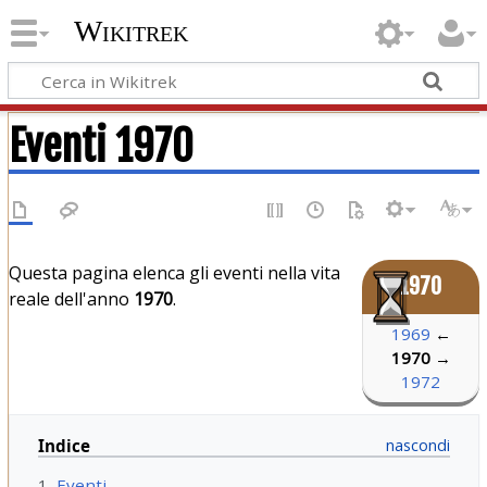
Wikitrek
Eventi 1970
Questa pagina elenca gli eventi nella vita
1970
reale dell'anno
1970
.
1969
←
1970
→
1972
Indice
1
Eventi