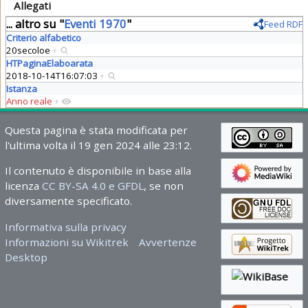
Allegati
... altro su "
Eventi 1970
"
Feed RDF
Criterio alfabetico
20secoloe
+
HTPaginaElaboarata
2018-10-14T16:07:03
+
Istanza
Anno reale
+
Questa pagina è stata modificata per
l'ultima volta il 19 gen 2024 alle 23:12.
Il contenuto è disponibile in base alla
licenza
CC BY-SA 4.0 e GFDL
, se non
diversamente specificato.
Informativa sulla privacy
Informazioni su Wikitrek
Avvertenze
Desktop