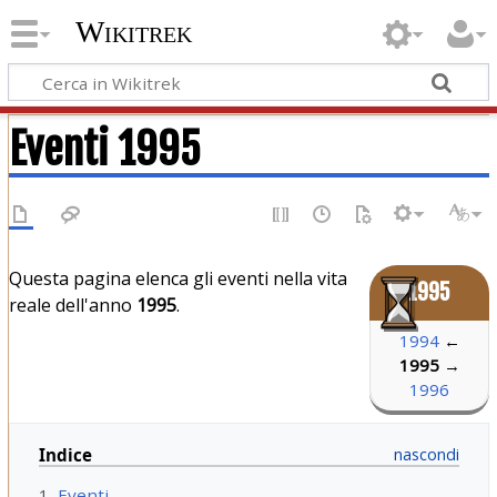
Wikitrek
Eventi 1995
Questa pagina elenca gli eventi nella vita
1995
reale dell'anno
1995
.
1994
←
1995
→
1996
Indice
1
Eventi