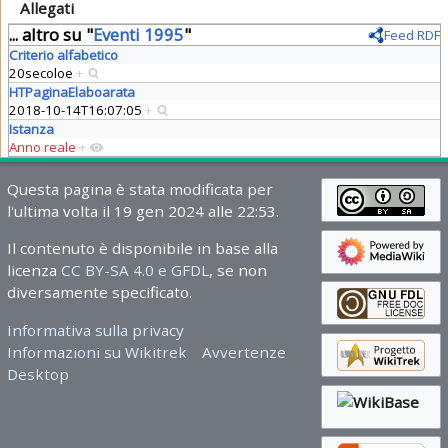
Allegati
... altro su "
Eventi 1995
"
Feed RDF
Criterio alfabetico
20secoloe
+
HTPaginaElaboarata
2018-10-14T16:07:05
+
Istanza
Anno reale
+
Questa pagina è stata modificata per
l'ultima volta il 19 gen 2024 alle 22:53.
Il contenuto è disponibile in base alla
licenza
CC BY-SA 4.0 e GFDL
, se non
diversamente specificato.
Informativa sulla privacy
Informazioni su Wikitrek
Avvertenze
Desktop