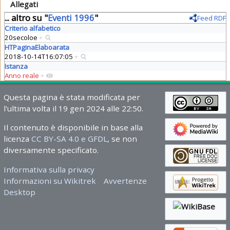
Allegati
... altro su "
Eventi 1996
"
Feed RDF
Criterio alfabetico
20secoloe
+
HTPaginaElaboarata
2018-10-14T16:07:05
+
Istanza
Anno reale
+
Questa pagina è stata modificata per
l'ultima volta il 19 gen 2024 alle 22:50.
Il contenuto è disponibile in base alla
licenza
CC BY-SA 4.0 e GFDL
, se non
diversamente specificato.
Informativa sulla privacy
Informazioni su Wikitrek
Avvertenze
Desktop