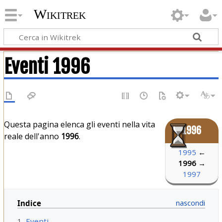
Wikitrek
Eventi 1996
Questa pagina elenca gli eventi nella vita
1996
reale dell'anno
1996
.
1995
←
1996
→
1997
Indice
1
Eventi