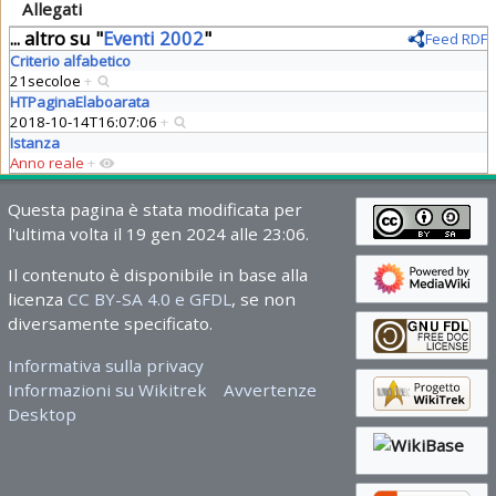
Allegati
... altro su "
Eventi 2002
"
Feed RDF
Criterio alfabetico
21secoloe
+
HTPaginaElaboarata
2018-10-14T16:07:06
+
Istanza
Anno reale
+
Questa pagina è stata modificata per
l'ultima volta il 19 gen 2024 alle 23:06.
Il contenuto è disponibile in base alla
licenza
CC BY-SA 4.0 e GFDL
, se non
diversamente specificato.
Informativa sulla privacy
Informazioni su Wikitrek
Avvertenze
Desktop