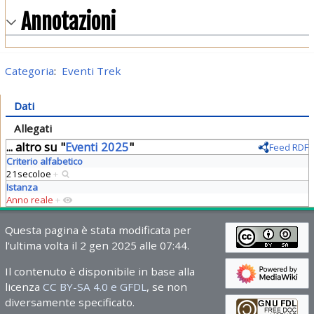
Annotazioni
Categoria
:
Eventi Trek
Dati
Allegati
... altro su "
Eventi 2025
"
Feed RDF
Criterio alfabetico
21secoloe
+
Istanza
Anno reale
+
Questa pagina è stata modificata per
l'ultima volta il 2 gen 2025 alle 07:44.
Il contenuto è disponibile in base alla
licenza
CC BY-SA 4.0 e GFDL
, se non
diversamente specificato.