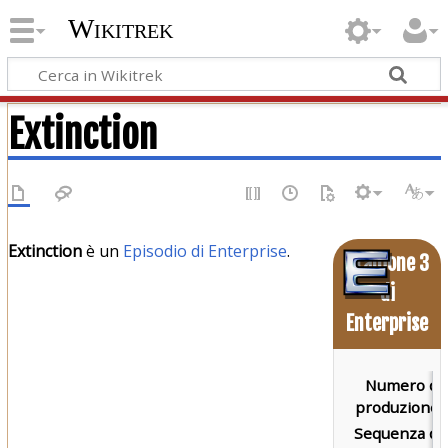
Wikitrek
Extinction
Extinction
è un
Episodio di Enterprise
.
Stagione 3
di
Enterprise
Numero di
produzione:
Sequenza di