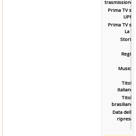
trasmissione:
Prima TV su
UPN:
Prima TV su
La 7:
Storia:
Regia:
Musica:
Titolo
italiano:
Titolo
brasiliano:
Data delle
riprese: