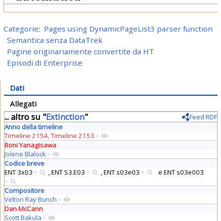
Categorie
:
Pages using DynamicPageList3 parser function
Semantica senza DataTrek
Pagine originariamente convertite da HT
Episodi di Enterprise
Dati
Allegati
... altro su "
Extinction
"
Feed RDF
Anno della timeline
Timeline 2154, Timeline 2153
+
Boni Yanagisawa
Jolene Blalock
+
Codice breve
ENT 3x03
+
,
ENT S3.E03
+
,
ENT s03e03
+
e
ENT s03e003
+
Compositore
Velton Ray Bunch
+
Dan McCann
Scott Bakula
+