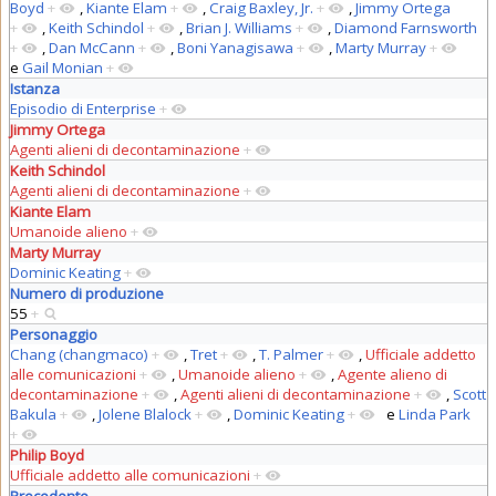
Boyd
+
,
Kiante Elam
+
,
Craig Baxley, Jr.
+
,
Jimmy Ortega
+
,
Keith Schindol
+
,
Brian J. Williams
+
,
Diamond Farnsworth
+
,
Dan McCann
+
,
Boni Yanagisawa
+
,
Marty Murray
+
e
Gail Monian
+
Istanza
Episodio di Enterprise
+
Jimmy Ortega
Agenti alieni di decontaminazione
+
Keith Schindol
Agenti alieni di decontaminazione
+
Kiante Elam
Umanoide alieno
+
Marty Murray
Dominic Keating
+
Numero di produzione
55
+
Personaggio
Chang (changmaco)
+
,
Tret
+
,
T. Palmer
+
,
Ufficiale addetto
alle comunicazioni
+
,
Umanoide alieno
+
,
Agente alieno di
decontaminazione
+
,
Agenti alieni di decontaminazione
+
,
Scott
Bakula
+
,
Jolene Blalock
+
,
Dominic Keating
+
e
Linda Park
+
Philip Boyd
Ufficiale addetto alle comunicazioni
+
Precedente