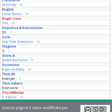
Anomaly
+
Regista
LeVar Burton
+
Roger Cross
Tret
+
Sequenza di trasmissione
55
+
Serie
Star Trek: Enterprise
+
Stagione
3
+
Storia di
André Bormanis
+
Successivo
Rajiin (ent056)
+
Titolo BR
Extinção
+
Titolo italiano
Estinzione
+
Troy Mittleider
T. Palmer
+
Questa pagina è stata modificata per