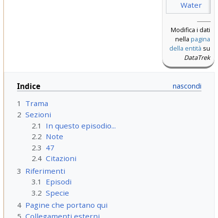
Water
Modifica i dati
nella
pagina
della entità
su
DataTrek
Indice
1
Trama
2
Sezioni
2.1
In questo episodio...
2.2
Note
2.3
47
2.4
Citazioni
3
Riferimenti
3.1
Episodi
3.2
Specie
4
Pagine che portano qui
5
Collegamenti esterni