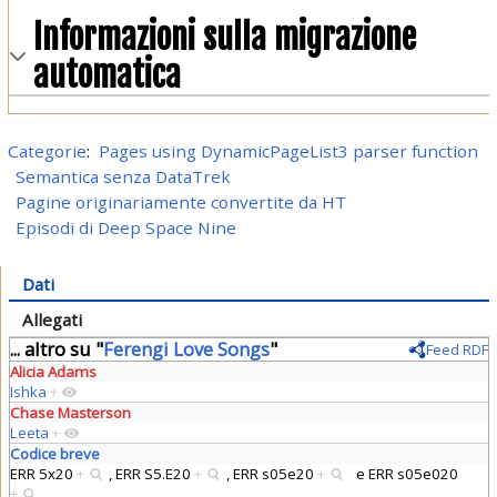
Informazioni sulla migrazione
automatica
Categorie
:
Pages using DynamicPageList3 parser function
Semantica senza DataTrek
Pagine originariamente convertite da HT
Episodi di Deep Space Nine
Dati
Allegati
... altro su "
Ferengi Love Songs
"
Feed RDF
Alicia Adams
Ishka
+
Chase Masterson
Leeta
+
Codice breve
ERR 5x20
+
,
ERR S5.E20
+
,
ERR s05e20
+
e
ERR s05e020
+