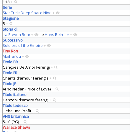
118
+
Serie
Star Trek: Deep Space Nine
+
Stagione
5
+
Storia di
Ira Steven Behr
+
e
Hans Beimler
+
Successivo
Soldiers of the Empire
+
Tiny Ron
Maihar'du
+
Titolo BR
Canções De Amor Ferengi
+
Titolo FR
Chants d'amour Ferengis
+
Titolo JP
Ai no Nedan (Price of Love)
+
Titolo italiano
Canzoni d'amore ferengi
+
Titolo tedesco
Liebe und Profit
+
VHS britannica
5.10 (PG)
+
Wallace Shawn