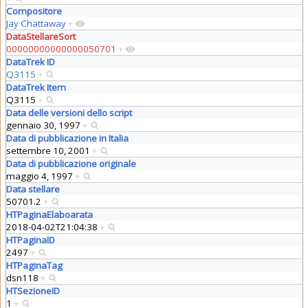
Compositore
Jay Chattaway
+
DataStellareSort
00000000000000050701
+
DataTrek ID
Q3115
+
DataTrek Item
Q3115
+
Data delle versioni dello script
gennaio 30, 1997
+
Data di pubblicazione in Italia
settembre 10, 2001
+
Data di pubblicazione originale
maggio 4, 1997
+
Data stellare
50701.2
+
HTPaginaElaboarata
2018-04-02T21:04:38
+
HTPaginaID
2497
+
HTPaginaTag
dsn118
+
HTSezioneID
1
+