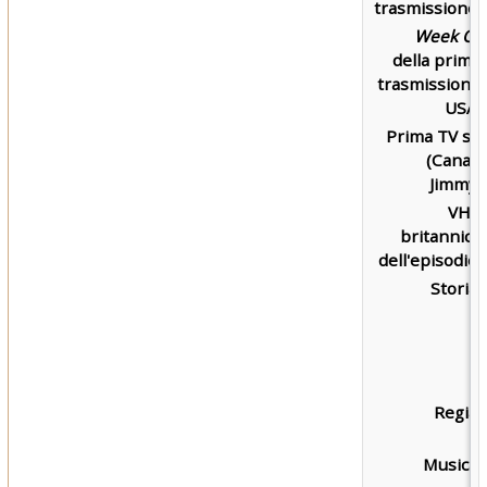
trasmissione:
Week Of
della prima
trasmissione
USA:
Prima TV su
(Canal)
Jimmy:
VHS
britannica
dell'episodio:
Storia:
Regia:
Musica: