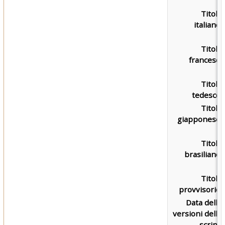
Titolo
italiano:
Titolo
francese:
Titolo
tedesco:
Titolo
giapponese:
Titolo
brasiliano:
Titolo
provvisorio:
Data delle
versioni dello
script: